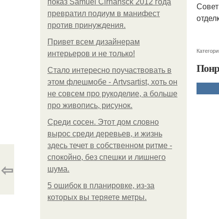
показ Samuel Cirnansck 2012 года
Совет
превратил подиум в манифест
отделк
против принуждения.
Привет всем дизайнерам
Категори
интерьеров и не только!
Понр
Стало интересно поучаствовать в
этом флешмобе - Artvsartist, хоть он
не совсем про рукоделие, а больше
про живопись, рисунок.
Среди сосен. Этот дом словно
вырос среди деревьев, и жизнь
здесь течет в собственном ритме -
спокойно, без спешки и лишнего
⇦
шума.
5 ошибок в планировке, из-за
которых вы теряете метры.