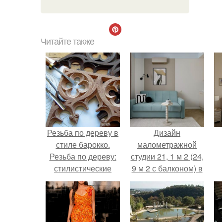
Читайте также
Резьба по дереву в
Дизайн
стиле барокко.
малометражной
Резьба по дереву:
студии 21, 1 м 2 (24,
стилистические
9 м 2 с балконом) в
направления и
Краснодаре.
характерные узоры.