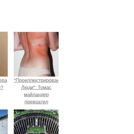
ера
"Проиллюстрированные
й?
Люди": Томас
майландер
превратил
солнечные ожоги в
арт - объект.