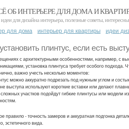
СЁ ОБ ИНТЕРЬЕРЕ ДЛЯ ДОМА И КВАРТИ
идеи для дизайна интерьера, полезные советы, интересны
ер для дома
интерьер для квартиры
идеи ди
 установить плинтус, если есть высту
ещениях с архитектурными особенностями, например, с вы
никациями, установка плинтуса требует особого подхода. Ч
нично, важно учесть несколько моментов:
интус можно аккуратно подрезать под нужным углом и состык
зоне выступа используют короткие вставки или делают плав
я сложных участков подойдут гибкие плинтусы или модели из
ностям.
ое правило - точность замеров и аккуратная подгонка детал
о, эстетичного вида.