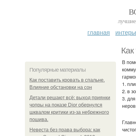
В
лучшие 
главная
интерь
Как
В пом
комму
Популярные материалы
гармо
Как поставить кровать в спальне.
1. пл
Влияние обстановки на сон
2. в 
Детали решают всё: выход приянки
3. дл
чопры на показе Dior обернулся
неров
шквалом критики из-за небрежного
пошива.
Главн
чистог
Невеста без права выбора: как