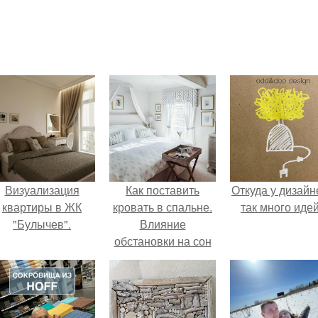
Визуализация
Как поставить
Откуда у дизайн
квартиры в ЖК
кровать в спальне.
так много иде
"Булычев".
Влияние
обстановки на сон