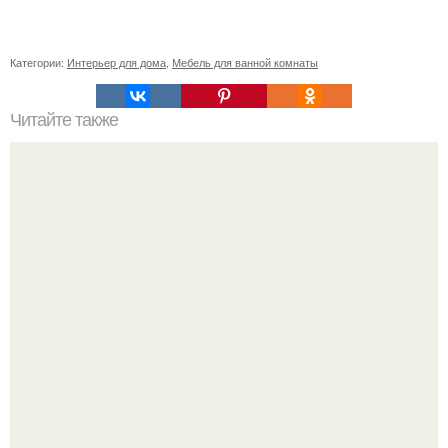
Категории:
Интерьер для дома
,
Мебель для ванной комнаты
Читайте также
Резьба по дереву в стиле барокко. Резьба по дереву:
стилистические направления и характерные узоры.