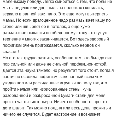
маленькому поводу. Легко смириться с тем, что полы не
мыты неделю или две, пыль на полочках скопилась,
зеркало в ванной заляпано. Это еще могут вытерпеть
мамы. Но если драгоценное чадо размазывает кашу по
стене или швыряет ее в потолок, а еще хуже
размазывает какашки по обеденному столу - то тут уж
терпение у многих заканчивается. Вот здесь здоровый
пофигизм очень пригождается, сколько нервов он
спасает!
Но его так трудно развить, особенно тем, кто был до сих
пор сильной или даже не сильной перфекционисткой.
Дается эта наука тяжело, но результат того стоит. Когда я
частично освоила пофигизм, заляпанный всем чем
угодно пол или раскиданные игрушки по полу так, что
пройти нельзя или изрисованные стены, куча
разорванной и разбросанной бумаги стали для меня
просто частью интерьера. Ничего особенного, просто
дети шалят. Так можно полдня или весь день прожить и
ничего не случится. Будет настроение и возникнет