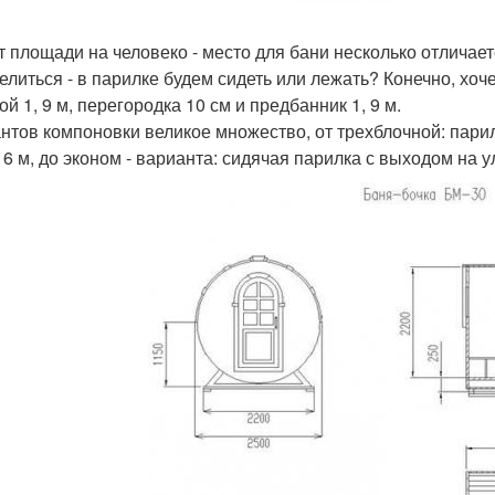
т площади на человеко - место для бани несколько отличае
елиться - в парилке будем сидеть или лежать? Конечно, хоч
й 1, 9 м, перегородка 10 см и предбанник 1, 9 м.
нтов компоновки великое множество, от трехблочной: парил
 6 м, до эконом - варианта: сидячая парилка с выходом на ул