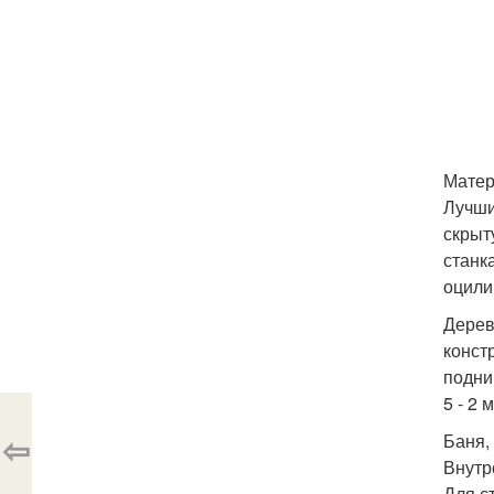
Матер
Лучши
скрыт
станк
оцили
Дерев
конст
подни
5 - 2 м
⇦
Баня,
Внутр
Для с