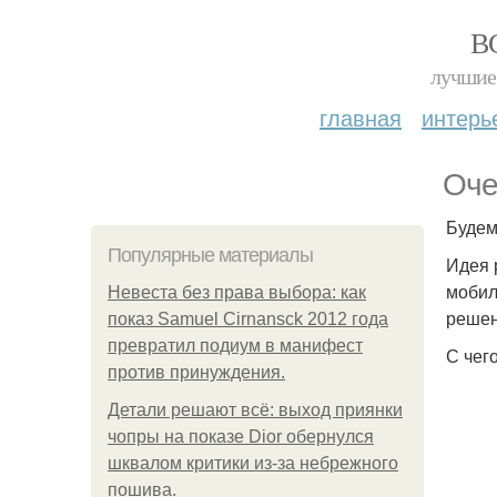
В
лучшие 
главная
интерь
Оче
Будем
Популярные материалы
Идея 
мобил
Невеста без права выбора: как
решен
показ Samuel Cirnansck 2012 года
превратил подиум в манифест
С чего
против принуждения.
Детали решают всё: выход приянки
чопры на показе Dior обернулся
шквалом критики из-за небрежного
пошива.