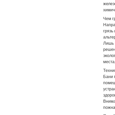
желез
химич
Чем г
Напра
грязь
альте
Лишь 
решен
эколо
места
Техни
Бани 
помещ
устра
здоро
Внима
пожна