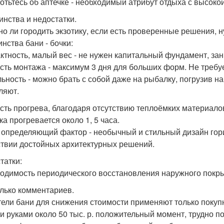
отьтесь об аптечке - необходимый атрибут отдыха с высоко
инства и недостатки.
но ли городить экзотику, если есть проверенные решения, 
инства бани - бочки:
ктность, малый вес - не нужен капитальный фундамент, зани
сть монтажа - максимум 3 дня для больших форм. Не требу
ьность - можно брать с собой даже на рыбалку, погрузив на
ляют.
сть прогрева, благодаря отсутствию теплоёмких материалов
ка прогревается около 1, 5 часа.
 определяющий фактор - необычный и стильный дизайн гори
ствии достойных архитектурных решений.
татки:
одимость периодического восстановления наружного покры
лько комментариев.
ели бани для снижения стоимости применяют только покупны
и руками около 50 тыс. р. положительный момент, трудно 