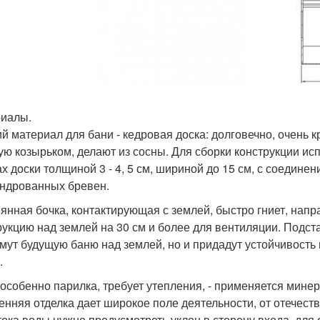
иалы.
й материал для бани - кедровая доска: долговечно, очень к
ую козырьком, делают из сосны. Для сборки конструкции и
ах доски толщиной 3 - 4, 5 см, шириной до 15 см, с соедин
ндрованных бревен.
янная бочка, контактирующая с землей, быстро гниет, нап
рукцию над землей на 30 см и более для вентиляции. Подст
мут будущую баню над землей, но и придадут устойчивость 
.
 особенно парилка, требует утепления, - применяется мине
енняя отделка дает широкое поле деятельности, от отечест
тока воды нужно предусмотреть уклон в сторону входа, для