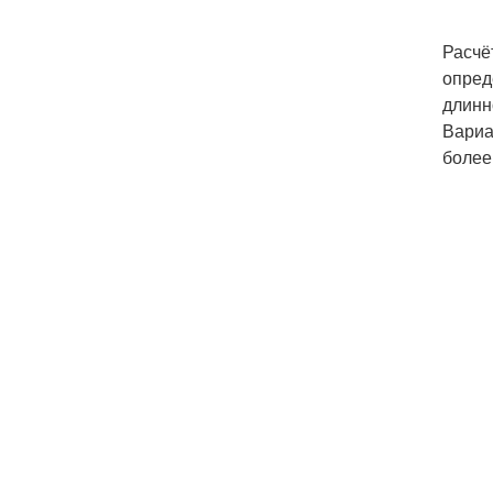
Расчё
опред
длинно
Вариа
более