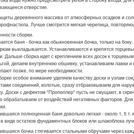
вающееся отверстие.
ащиты деревянного массива от атмосферных осадков и солн
профнастила. Лучше смотрится мягкая черепица, повторя
нности сборки.
ается баня - бочка как обыкновенная бочка, только на бок
ркам выкладывается. Устанавливаются и крепятся торцевые
и. Дальше сборка идет с креплением всех досок к торцевы
ьгой, делаем внутреннюю обшивку, устанавливаем лавки и 
елают позже, по мере необходимости.
борке особое внимание уделяем качеству доски и узлам сое
тами соединений, колотые, сразу отбраковываем для нару
ку. Доски с дефектом "Пропеллер" пусть не смущают, в скре
о обрабатываем от воздействий негативных факторов. Для
ки.
ившаяся полноценная баня довольно легкая - около 1, 5 т. 
 в виде остатков фундаментных блоков или шлакоблока луч
ившаяся бочка стягивается стальными обручами через каж