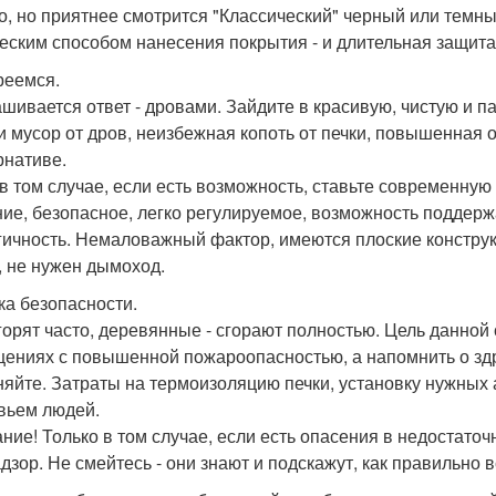
о, но приятнее смотрится "Классический" черный или темны
еским способом нанесения покрытия - и длительная защита
реемся.
шивается ответ - дровами. Зайдите в красивую, чистую и 
 и мусор от дров, неизбежная копоть от печки, повышенная 
рнативе.
в том случае, если есть возможность, ставьте современную
ие, безопасное, легко регулируемое, возможность поддер
гичность. Немаловажный фактор, имеются плоские констру
, не нужен дымоход.
ка безопасности.
горят часто, деревянные - сгорают полностью. Цель данной
ениях с повышенной пожароопасностью, а напомнить о зд
няйте. Затраты на термоизоляцию печки, установку нужных
вьем людей.
ние! Только в том случае, если есть опасения в недостато
дзор. Не смейтесь - они знают и подскажут, как правильно в