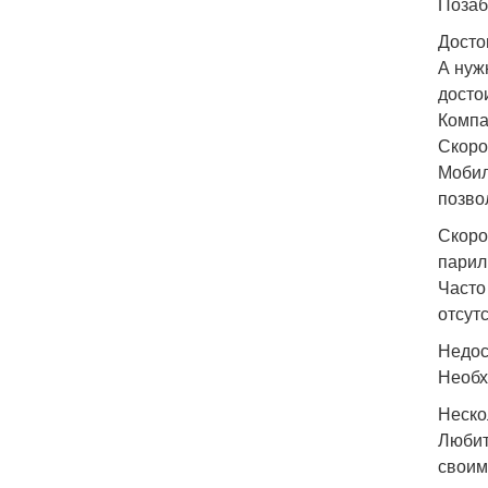
Позаб
Досто
А нуж
досто
Компа
Скоро
Мобил
позво
Скоро
парил
Часто
отсут
Недос
Необх
Неско
Любит
своим