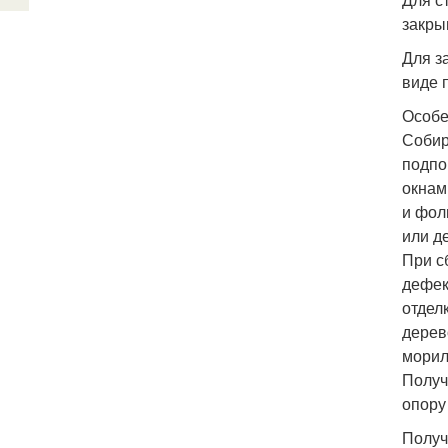
закры
Для з
виде 
Особе
Собир
подпо
окнам
и фол
или д
При с
дефек
отдел
дерев
морил
Получ
опору
Получ