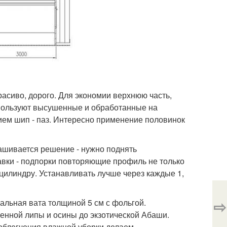
расиво, дорого. Для экономии верхнюю часть,
спользуют высушенные и обработанные на
ением шип - паз. Интересно применение половинок
рашивается решение - нужно поднять
авки - подпорки повторяющие профиль не только
цилиндру. Устанавливать лучше через каждые 1,
⇨
ральная вата толщиной 5 см с фольгой.
венной липы и осины до экзотической Абаши.
 облегчения влажной уборки делаем