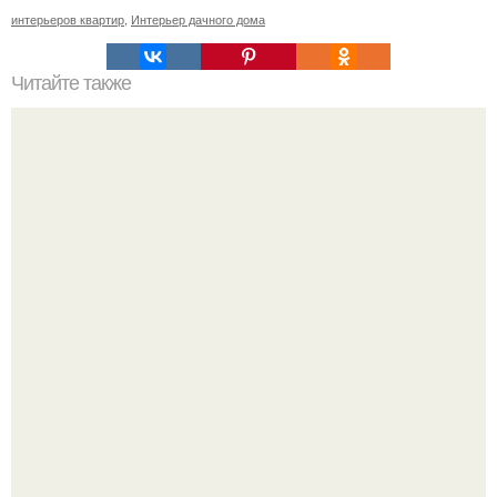
интерьеров квартир
,
Интерьер дачного дома
Читайте также
Бизнес - идея: производство биокаминов.