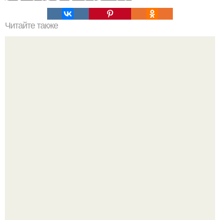
Читайте также
Значение картина с волками. В том случае, если вы
любите вышивать, то наверняка задумывались о том,
что означает та или иная вышитая вами картина.