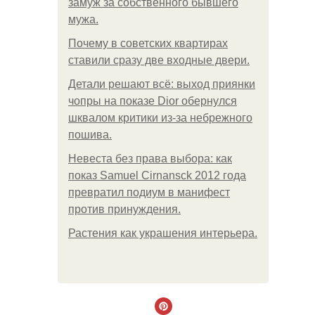
замуж за собственного бывшего
мужа.
Почему в советских квартирах
ставили сразу две входные двери.
Детали решают всё: выход приянки
чопры на показе Dior обернулся
шквалом критики из-за небрежного
пошива.
Невеста без права выбора: как
показ Samuel Cirnansck 2012 года
превратил подиум в манифест
против принуждения.
Растения как украшения интерьера.