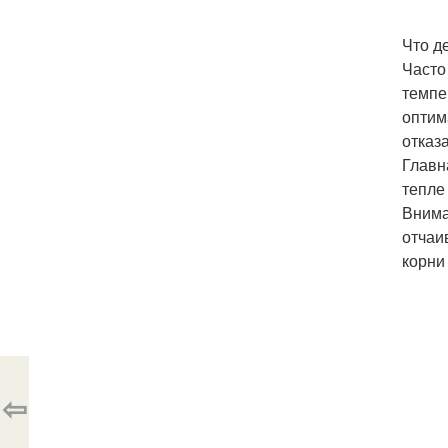
Что д
Часто
темпе
оптим
отказ
Главн
тепле
Внима
отчаи
корни 
⇦