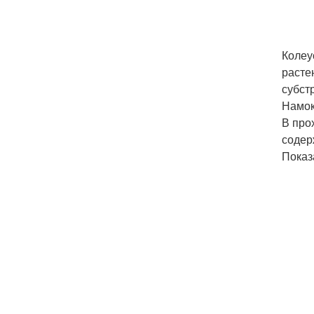
Колеу
расте
субст
Намок
В про
содер
Показ