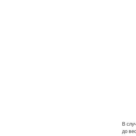
В слу
до ве