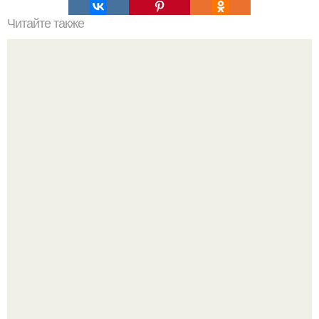
Читайте также
Лайфак: как бесплатно сходить на экскурсию.
Три инструмента, которые реально связывают квартиру
в единое целое - и ни один из них не требует сносить