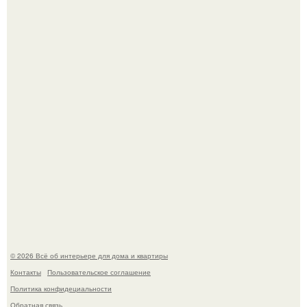
Среди сосен. Этот дом словно вырос среди деревьев, и
жизнь здесь течет в собственном ритме - спокойно, без
спешки и лишнего шума.
Откуда у дизайнера так много идей?
© 2026 Всё об интерьере для дома и квартиры
Контакты
Пользовательское соглашение
Политика конфидециальности
Обратная связь