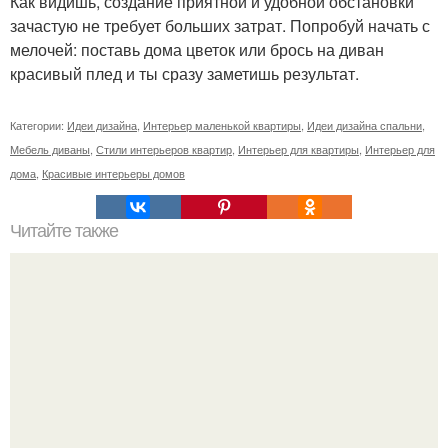
Как видишь, создание приятной и удобной обстановки
зачастую не требует больших затрат. Попробуй начать с
мелочей: поставь дома цветок или брось на диван
красивый плед и ты сразу заметишь результат.
Категории:
Идеи дизайна
,
Интерьер маленькой квартиры
,
Идеи дизайна спальни
,
Мебель диваны
,
Стили интерьеров квартир
,
Интерьер для квартиры
,
Интерьер для
дома
,
Красивые интерьеры домов
Читайте также
Советские мебельные стенки названия. Вещи века:
советские стенки 80-х.