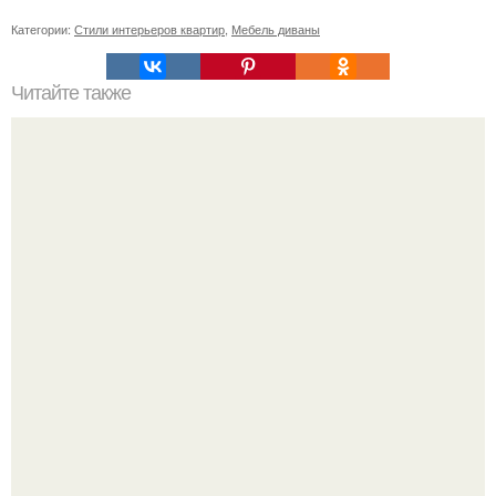
Категории:
Стили интерьеров квартир
,
Мебель диваны
Читайте также
Как правильно обрезать герань, чтобы она пышно цвела.