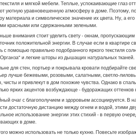
 текстиля и мягкой мебели. Теплые, успокаивающие глаз от
ют уютную уравновешенную атмосферу в доме. Поэтому, п
ру материала и символическое значение их цвета. Ну, а ег
ми красными или сдержанными зелеными.
ньше внимания стоит уделить свету - окнам, пропускающим 
сточник положительной энергии. В случае если в квартире с
ь с помощью правильно подобранного яркого текстиля солн
"Органза" и легкие шторы из дышащих натуральных тканей.
льне для стен, портьер и покрывала кровати подбирайте св
ьер лучше бежевыми, розовыми, салатными, светло-лиловы
, чисты и привлекут в дом похожие чувства. Однако в спа
лько ярких акцентов возбуждающе - будоражащих оттенков 
ный очаг с благополучием и здоровьем ассоциируется. В на
сти достаточную дистанцию между огнем и водой, этими д
льное использование энергии этих стихий - в первую очере
вающих в доме.
того можно использовать не только кухню. Повесьте изобра