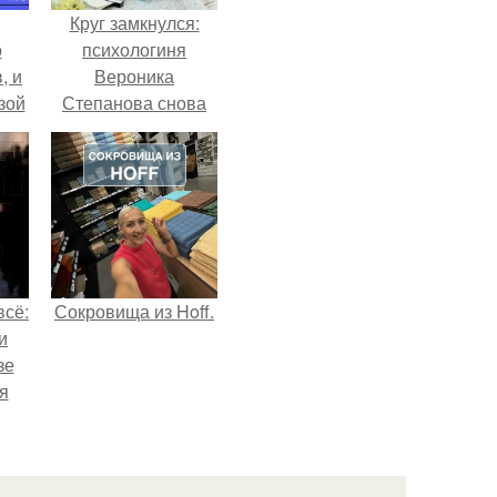
Круг замкнулся:
о
психологиня
, и
Вероника
зой
Степанова снова
ы.
вышла замуж за
собственного
бывшего мужа.
всё:
Сокровища из Hoff.
и
зе
я
ки
го