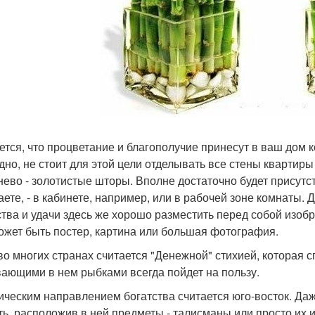
ется, что процветание и благополучие принесут в ваш дом 
дно, не стоит для этой цели отделывать все стены квартиры
нево - золотистые шторы. Вполне достаточно будет присутст
аете, - в кабинете, например, или в рабочей зоне комнаты.
ства и удачи здесь же хорошо разместить перед собой изобр
ожет быть постер, картина или большая фотография.
во многих странах считается "Денежной" стихией, которая с
вающими в нем рыбками всегда пойдет на пользу.
ическим направлением богатства считается юго-восток. Даже
ть, расположив в ней предметы - талисманы или просто их 