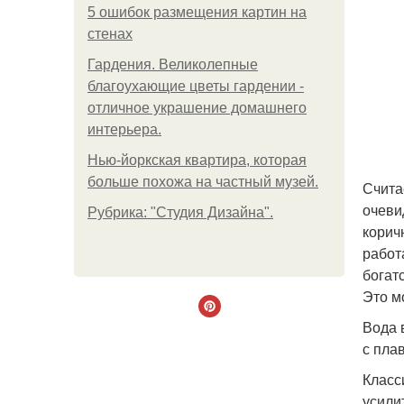
5 ошибок размещения картин на
стенах
Гардения. Великолепные
благоухающие цветы гардении -
отличное украшение домашнего
интерьера.
Нью-йоркская квартира, которая
больше похожа на частный музей.
Счита
очеви
Рубрика: "Студия Дизайна".
корич
работ
богат
Это м
Вода 
с пла
Класс
усили