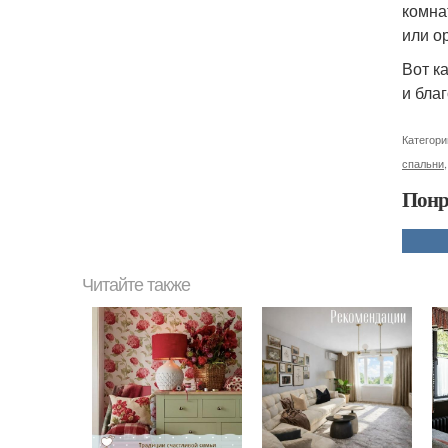
комна
или о
Вот к
и бла
Категори
спальни
Понр
Читайте также