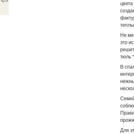
цвета
созда
факту
теплы
Не ме
это и
решит
тюль 
В спа
интер
нежны
неско
Семей
соблю
Прави
прожи
Для э