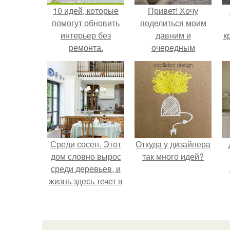
10 идей, которые
Привет! Хочу
помогут обновить
поделиться моим
интерьер без
давним и
к
ремонта.
очередным
неопубликованным
проектом.
Среди сосен. Этот
Откуда у дизайнера
дом словно вырос
так много идей?
среди деревьев, и
жизнь здесь течет в
собственном ритме
- спокойно, без
спешки и лишнего