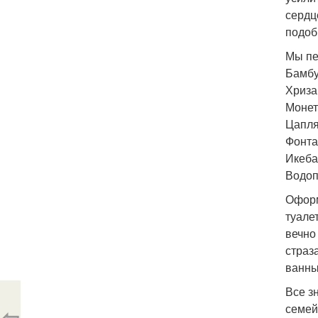
сердц
подоб
Мы пе
Бамбу
Хриза
Монет
Цапля
Фонтан
Икебан
Водоп
Оформ
туале
вечно
страз
ванны
Все з
семей
⇦