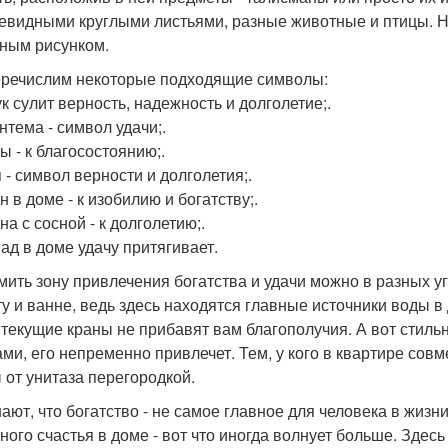
евидными круглыми листьями, разные животные и птицы. Н
ным рисунком.
речислим некоторые подходящие символы:
к сулит верность, надежность и долголетие;.
нтема - символ удачи;.
ы - к благосостоянию;.
 - символ верности и долголетия;.
 в доме - к изобилию и богатству;.
а с сосной - к долголетию;.
ад в доме удачу притягивает.
ить зону привлечения богатства и удачи можно в разных уг
ту и ванне, ведь здесь находятся главные источники воды в
 текущие краны не прибавят вам благополучия. А вот стил
ами, его непременно привлечет. Тем, у кого в квартире со
 от унитаза перегородкой.
нают, что богатство - не самое главное для человека в жизн
ного счастья в доме - вот что иногда волнует больше. Зде