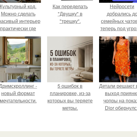
Культурный код.
Как переделать
Нейросети
Можно сделать
"Двушку" в
добрались д
расивый интерьер
"трешку".
семейных чатов
практически где
теперь под угро
угодно.
мамины нерв
Дримскроллинг -
5 ошибок в
Детали решают 
новый формат
планировке, из-за
выход приянк
мечтательности.
которых вы теряете
чопры на пока
метры.
Dior обернулс
шквалом крити
из-за небрежно
пошива.