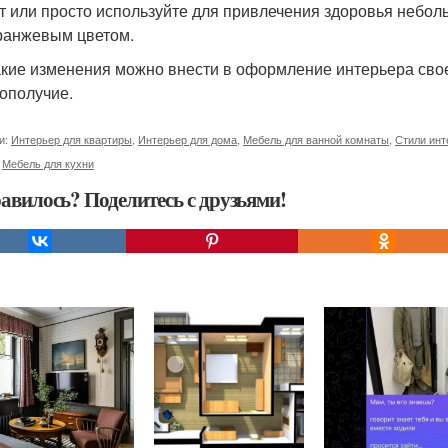
т или просто используйте для привлечения здоровья небо
ранжевым цветом.
акие изменения можно внести в оформление интерьера своег
гополучие.
и:
Интерьер для квартиры
,
Интерьер для дома
,
Мебель для ванной комнаты
,
Стили инт
,
Мебель для кухни
авилось? Поделитесь с друзьями!