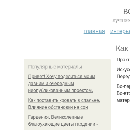
В
лучшие 
главная
интерь
Как
Практ
Популярные материалы
Искус
Перед
Привет! Хочу поделиться моим
давним и очередным
Во-пе
неопубликованным проектом.
Во-вт
матер
Как поставить кровать в спальне.
Влияние обстановки на сон
Гардения. Великолепные
благоухающие цветы гардении -