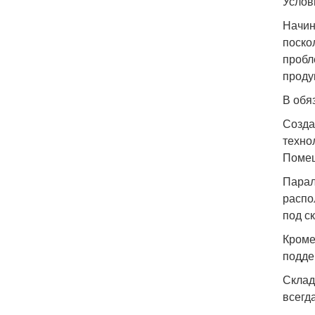
Услов
Начин
поско
пробл
проду
В обя
Созда
техно
Помещ
Парал
распо
под ск
Кроме
подде
Склад
всегд