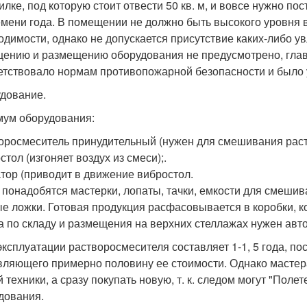
илке, под которую стоит отвести 50 кв. м, и вовсе нужно п
емени года. В помещении не должно быть высокого уровня 
одимости, однако не допускается присутствие каких-либо у
ению и размещению оборудования не предусмотрено, главн
етствовало нормам противопожарной безопасности и было 
дование.
ум оборудования:
оросмеситель принудительный (нужен для смешивания раст
тол (изгоняет воздух из смеси);.
тор (приводит в движение вибростол.
 понадобятся мастерки, лопаты, тачки, емкости для смешив
е ложки. Готовая продукция расфасовывается в коробки, 
а по складу и размещения на верхних стеллажах нужен авто
эксплуатации растворосмесителя составляет 1-1, 5 года, по
вляющего примерно половину ее стоимости. Однако мастер
 техники, а сразу покупать новую, т. к. следом могут "Поле
дования.