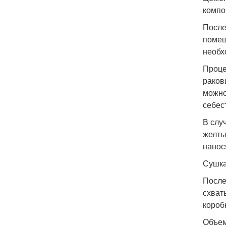
компо
После
помещ
необх
Проце
раков
можно
себес
В слу
желты
нанос
Сушка
После
схват
короб
Объем