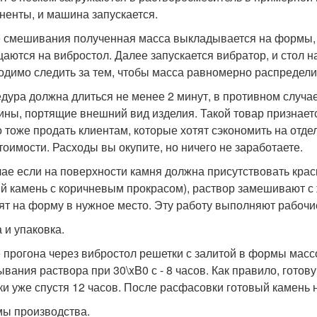
ненты, и машина запускается.
 смешивания полученная масса выкладывается на формы, 
аются на вибростол. Далее запускается вибратор, и стол н
одимо следить за тем, чтобы масса равномерно распредели
дура должна длиться не менее 2 минут, в противном случа
ины, портящие внешний вид изделия. Такой товар признает
 тоже продать клиентам, которые хотят сэкономить на отдел
тоимости. Расходы вы окупите, но ничего не заработаете.
чае если на поверхности камня должна присутствовать краск
й камень с коричневым прокрасом), раствор замешивают с 
ят на форму в нужное место. Эту работу выполняют рабочи
 и упаковка.
 прогона через вибростол решетки с залитой в формы масс
ывания раствора при 30\xB0 с - 8 часов. Как правило, гот
ки уже спустя 12 часов. После расфасовки готовый камень н
ы производства.