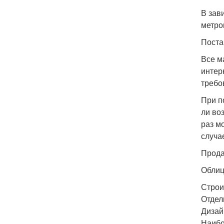
В зав
метро
Поста
Все м
интер
требо
При п
ли во
раз м
случа
Прода
Облиц
Строи
Отдел
Дизай
Наибо