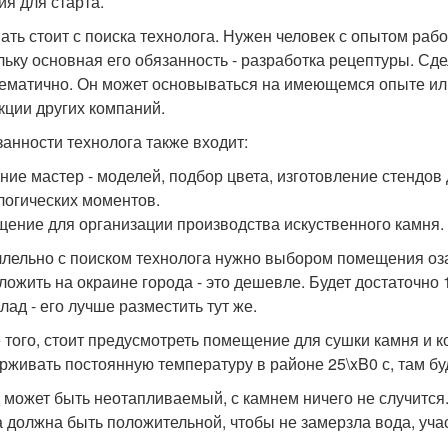
ия для старта.
ать стоит с поиска технолога. Нужен человек с опытом раб
льку основная его обязанность - разработка рецептуры. Сд
ематично. Он может основываться на имеющемся опыте или
кции других компаний.
занности технолога также входит:
ние мастер - моделей, подбор цвета, изготовление стендов
логических моментов.
ение для организации производства искуственного камня.
лельно с поиском технолога нужно выбором помещения оз
ложить на окраине города - это дешевле. Будет достаточно 1
лад - его лучше разместить тут же.
 того, стоит предусмотреть помещение для сушки камня и к
рживать постоянную температуру в районе 25\xB0 с, там бу
 может быть неотапливаемый, с камнем ничего не случится
а должна быть положительной, чтобы не замерзла вода, уч