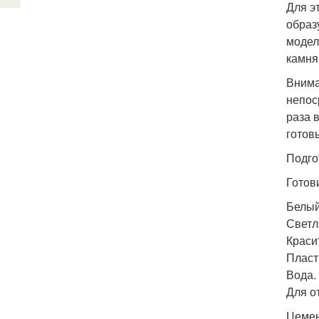
Для э
образ
модел
камня
Внима
непос
раза 
готов
Подго
Готов
Белый
Светл
Краси
Пласт
Вода.
Для о
Цемен