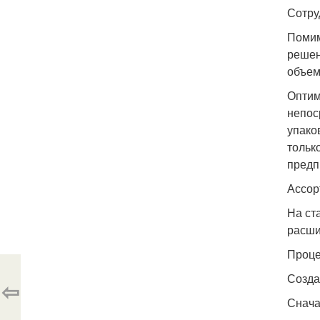
Сотру
Помим
решен
объем
Оптим
непос
упако
тольк
предп
Ассор
На ст
расши
Проце
Созда
⇦
Снача