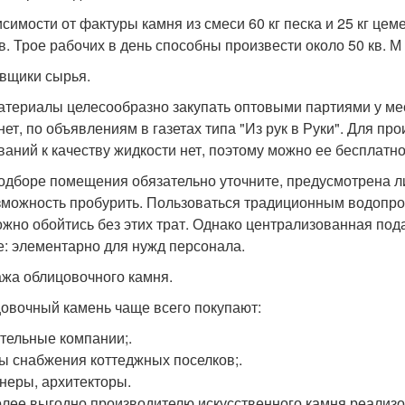
исимости от фактуры камня из смеси 60 кг песка и 25 кг цем
в. Трое рабочих в день способны произвести около 50 кв. М
вщики сырья.
атериалы целесообразно закупать оптовыми партиями у ме
нет, по объявлениям в газетах типа "Из рук в Руки". Для п
ваний к качеству жидкости нет, поэтому можно ее бесплатн
одборе помещения обязательно уточните, предусмотрена ли 
зможность пробурить. Пользоваться традиционным водопро
ожно обойтись без этих трат. Однако централизованная по
е: элементарно для нужд персонала.
жа облицовочного камня.
овочный камень чаще всего покупают:
тельные компании;.
ы снабжения коттеджных поселков;.
неры, архитекторы.
лее выгодно производителю искусственного камня реализо