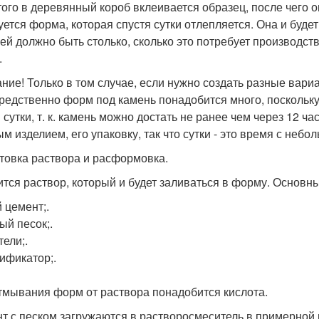
того в деревянный короб вклеивается образец, после чего 
уется форма, которая спустя сутки отлепляется. Она и будет
ей должно быть столько, сколько это потребует производст
.
ние! Только в том случае, если нужно создать разные вариа
редственно форм под камень понадобится много, поскольку
в сутки, т. к. камень можно достать не ранее чем через 12 
ым изделием, его упаковку, так что сутки - это время с небо
товка раствора и расформовка.
ится раствор, который и будет заливаться в форму. Основн
 цемент;.
ый песок;.
тели;.
ификатор;.
тмывания форм от раствора понадобится кислота.
т с песком загружаются в растворосмеситель в примерной 