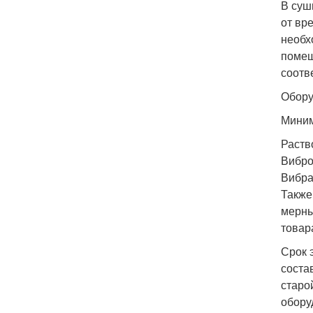
В суш
от вр
необх
помещ
соотв
Обору
Миним
Раств
Виброс
Вибра
Также
мерны
товар
Срок 
соста
старой
обору