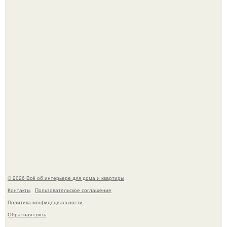
Кёнигсберг. Интерьер дома студенческого братства
"Германия".
Это жилой комплекс в Париже, в пригороде нуази - ле -
гран.
© 2026 Всё об интерьере для дома и квартиры
Контакты
Пользовательское соглашение
Политика конфидециальности
Обратная связь