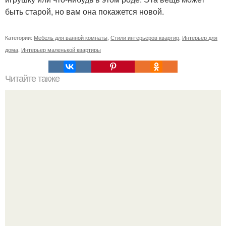
быть старой, но вам она покажется новой.
Категории:
Мебель для ванной комнаты
,
Стили интерьеров квартир
,
Интерьер для
дома
,
Интерьер маленькой квартиры
Читайте также
Особняк набоковых. На большой морской, 47 находится
особняк, напоминающий изящную шкатулку в стиле
модерн.