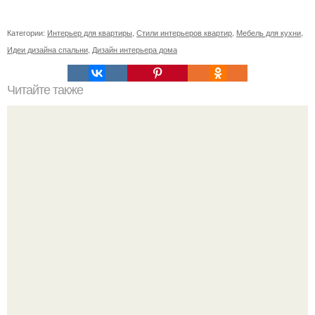
Категории:
Интерьер для квартиры
,
Стили интерьеров квартир
,
Мебель для кухни
,
Идеи дизайна спальни
,
Дизайн интерьера дома
Читайте также
Как правильно обрезать герань, чтобы она пышно цвела.