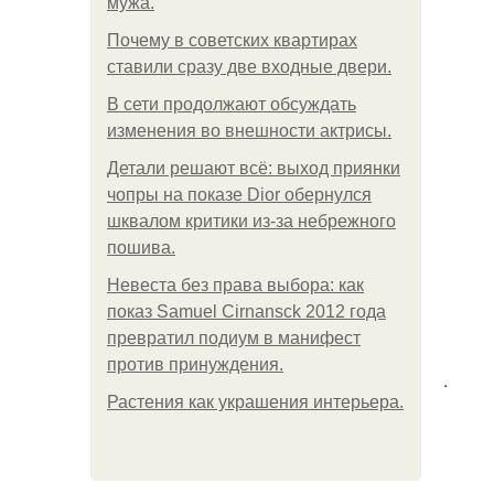
мужа.
Почему в советских квартирах
ставили сразу две входные двери.
В сети продолжают обсуждать
изменения во внешности актрисы.
Детали решают всё: выход приянки
чопры на показе Dior обернулся
шквалом критики из-за небрежного
пошива.
Невеста без права выбора: как
показ Samuel Cirnansck 2012 года
превратил подиум в манифест
против принуждения.
.
Растения как украшения интерьера.