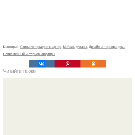
Категории:
Стили интерьеров квартир
,
Мебель диваны
,
Дизайн интерьера дома
,
Современный интерьер квартиры
Читайте также
Ваза из бутылки. Приступаем к уроку