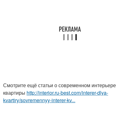
Смотрите ещё статьи о современном интерьере
квартиры
http://interior.ru-best.com/interer-dlya-
kvartiry/sovremennyy-interer-kv...