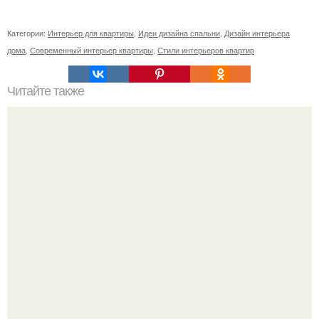
Категории:
Интерьер для квартиры
,
Идеи дизайна спальни
,
Дизайн интерьера
дома
,
Современный интерьер квартиры
,
Стили интерьеров квартир
Читайте также
Как приготовить гипс для заливки форм. Как разводить
гипс: Все о приготовлении идеального раствора