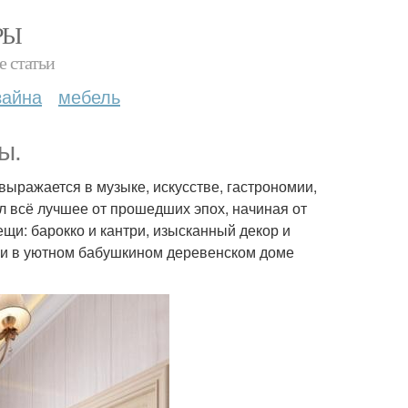
РЫ
е статьи
зайна
мебель
ы.
ыражается в музыке, искусстве, гастрономии,
ил всё лучшее от прошедших эпох, начиная от
щи: барокко и кантри, изысканный декор и
 и в уютном бабушкином деревенском доме