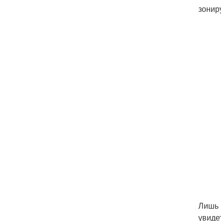
зонир
Лишь 
увиде