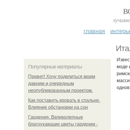
В
лучшие 
главная
интерь
Ита
Извес
моде 
Популярные материалы
римск
Привет! Хочу поделиться моим
масси
давним и очередным
однов
неопубликованным проектом.
Как поставить кровать в спальне.
Влияние обстановки на сон
Гардения. Великолепные
благоухающие цветы гардении -