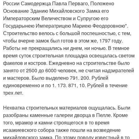
России Самодержца Павла Перваго, Положено
Основание Зданию Михайловского Замка его
Императорским Величеством и Супругою его
Государынею Императрицею Мариею Феодоровною".
Строительство велось с большой поспешностью, с тем,
чтобы вчерне замок был готов в этом же, 1797 году.
Работы не прекращались ни днем, ни ночью. В темное
время суток строительная площадка освещалась светом
факелов и костров. Ежедневно на строительстве было
занято от 2500 до 6000 человек, не считая надзирателей
и мастеров. Было выделено 791. 200. Рублей
единовременно и по 1. 173. 871, 10. Рублей в течение
трех лет.
Нехватка строительных материалов ощущалась. Были
разобраны каменные галереи дворца в Пелле. Кроме
того, мрамор и камни строящегося в то время
исаакиевского собора также пошли на возведение
михайловского замка. По этому поводу известный в то