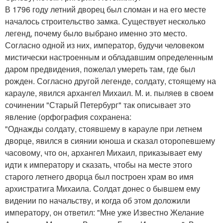
В 1796 году летний дворец был сломан и на его месте
началось строительство замка. Существует несколько
легенд, почему было выбрано именно это место.
Согласно одной из них, император, будучи человеком
мистически настроенным и обладавшим определенным
даром предвидения, пожелал умереть там, где был
рожден. Согласно другой легенде, солдату, стоящему на
карауле, явился архангел Михаил. М. и. пыляев в своем
сочинении "Старый Петербург" так описывает это
явление (орфография сохранена:
"Однажды солдату, стоявшему в карауле при летнем
дворце, явился в сиянии юноша и сказал оторопевшему
часовому, что он, архангел Михаил, приказывает ему
идти к императору и сказать, чтобы на месте этого
старого летнего дворца был построен храм во имя
архистратига Михаила. Солдат донес о бывшем ему
видении по начальству, и когда об этом доложили
императору, он ответил: "Мне уже Известно Желание