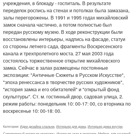
учреждения, в блокаду - госпиталь. В результате
переделок роспись на стенах и потолках была замазана,
залы перегорожены. В 1991 и 1995 годах михайловский
замок сначала частично, а потом полностью был
передан русскому музею. В ходе реконструкции были
восстановлены интерьеры, надпись на фасаде, статуи
со стороны летнего сада, фрагменты Воскресенского
канала и трехпролетного моста. 27 мая 2003 года
состоялось торжественное открытие михайловского
замка. Сейчас в залах размещены постоянные
экспозиции: "Античные Сюжеты в Русском Искусстве",
"эпоха ренессанса в творчестве русских художников",
"история замка и его обитателей" и "открытый фонд
скульптуры". Ст. м. гостинный двор, садовая улица, 2.
режим работы: понедельник 10: 00-17: 00, со вторника по
воскресенье 10: 00-18: 00.
Категории:
Идеи дизайна спальни
,
Интерьер для дома
,
Интерьер дома внутри
,
Современный интерьер квартиры
,
Интерьер зала в квартире
,
Мебель для гостиной