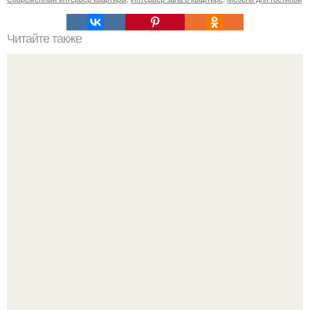
Читайте также
Офис компании Sherwin - Williams в куала-лумпуре!
Маленькая, но практичная квартира у моря 48 кв.