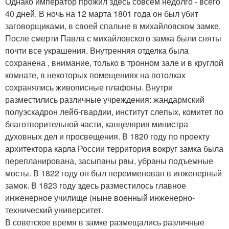
Однако император прожил здесь совсем недолго - всего
40 дней. В ночь на 12 марта 1801 года он был убит
заговорщиками, в своей спальне в михайловском замке.
После смерти Павла с михайловского замка были сняты
почти все украшения. Внутренняя отделка была
сохранена , внимание, только в тронном зале и в круглой
комнате, в некоторых помещениях на потолках
сохранялись живописные плафоны. Внутри
разместились различные учреждения: жандармский
полуэскадрон лейб-гвардии, институт слепых, комитет по
благотворительной части, канцелярия министра
духовных дел и просвещения. В 1820 году по проекту
архитектора карла России территория вокруг замка была
перепланирована, засыпаны рвы, убраны подъемные
мосты. В 1822 году он был переименован в инженерный
замок. В 1823 году здесь разместилось главное
инженерное училище (ныне военный инженерно-
технический университет.
В советское время в замке размещались различные