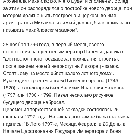
Архангела Михаила; Воля его Будет Исполнена". Вслед
за этим он распорядился о постройке нового дворца, при
котором должна быть построена и церковь во имя
архистратига Михаила, и самый дворец было приказано
называть михайловским замком".
28 ноября 1796 года, в первый месяц своего
восшествия на престол, император Павел издал указ:
"для постоянного государева проживания строить с
поспешанием новый неприступный дворец - замок.
Стоять ему на месте обветшалого летнего дома".
Руководил строительством Винченцо бренна (1745-
1820), архитектором был Василий Иванович Баженов
(1737 или 1738 - 1799. Павел несколько рисунков
будущего дворца набросал.
Церемония торжественной закладки состоялась 26
февраля 1797 года. На закладном камне была высечена
надпись: "В Лето 1797-е, Месяца Февраля в 26 День, в
Начале Царствования Государя Императора и Всея