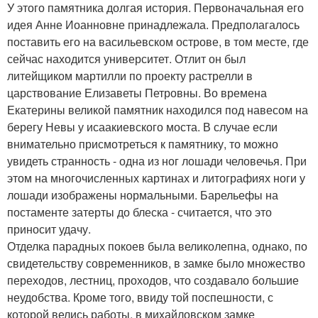
У этого памятника долгая история. Первоначальная его
идея Анне Иоанновне принадлежала. Предполагалось
поставить его на васильевском острове, в том месте, где
сейчас находится университет. Отлит он был
литейщиком мартилли по проекту растрелли в
царствование Елизаветы Петровны. Во времена
Екатерины великой памятник находился под навесом на
берегу Невы у исаакиевского моста. В случае если
внимательно присмотреться к памятнику, то можно
увидеть странность - одна из ног лошади человечья. При
этом на многочисленных картинах и литографиях ноги у
лошади изображены нормальными. Барельефы на
постаменте затерты до блеска - считается, что это
приносит удачу.
Отделка парадных покоев была великолепна, однако, по
свидетельству современников, в замке было множество
переходов, лестниц, проходов, что создавало большие
неудобства. Кроме того, ввиду той поспешности, с
которой велись работы, в михайловском замке