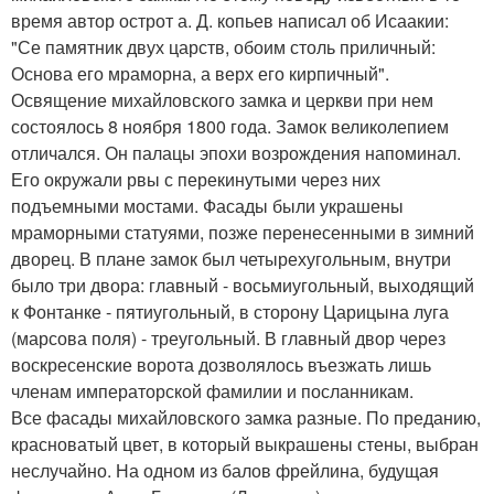
время автор острот а. Д. копьев написал об Исаакии:
"Се памятник двух царств, обоим столь приличный:
Основа его мраморна, а верх его кирпичный".
Освящение михайловского замка и церкви при нем
состоялось 8 ноября 1800 года. Замок великолепием
отличался. Он палацы эпохи возрождения напоминал.
Его окружали рвы с перекинутыми через них
подъемными мостами. Фасады были украшены
мраморными статуями, позже перенесенными в зимний
дворец. В плане замок был четырехугольным, внутри
было три двора: главный - восьмиугольный, выходящий
к Фонтанке - пятиугольный, в сторону Царицына луга
(марсова поля) - треугольный. В главный двор через
воскресенские ворота дозволялось въезжать лишь
членам императорской фамилии и посланникам.
Все фасады михайловского замка разные. По преданию,
красноватый цвет, в который выкрашены стены, выбран
неслучайно. На одном из балов фрейлина, будущая