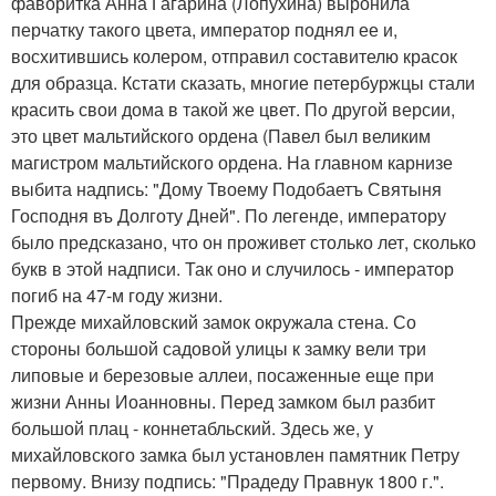
фаворитка Анна Гагарина (Лопухина) выронила
перчатку такого цвета, император поднял ее и,
восхитившись колером, отправил составителю красок
для образца. Кстати сказать, многие петербуржцы стали
красить свои дома в такой же цвет. По другой версии,
это цвет мальтийского ордена (Павел был великим
магистром мальтийского ордена. На главном карнизе
выбита надпись: "Дому Твоему Подобаетъ Святыня
Господня въ Долготу Дней". По легенде, императору
было предсказано, что он проживет столько лет, сколько
букв в этой надписи. Так оно и случилось - император
погиб на 47-м году жизни.
Прежде михайловский замок окружала стена. Со
стороны большой садовой улицы к замку вели три
липовые и березовые аллеи, посаженные еще при
жизни Анны Иоанновны. Перед замком был разбит
большой плац - коннетабльский. Здесь же, у
михайловского замка был установлен памятник Петру
первому. Внизу подпись: "Прадеду Правнук 1800 г.".