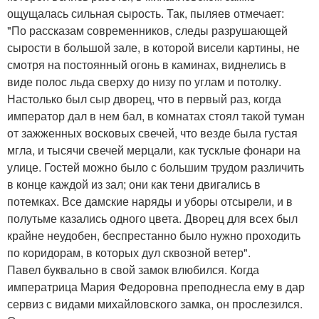
ощущалась сильная сырость. Так, пыляев отмечает:
"По рассказам современников, следы разрушающей
сырости в большой зале, в которой висели картины, не
смотря на постоянный огонь в каминах, виднелись в
виде полос льда сверху до низу по углам и потолку.
Настолько был сыр дворец, что в первый раз, когда
император дал в нем бал, в комнатах стоял такой туман
от зажженных восковых свечей, что везде была густая
мгла, и тысячи свечей мерцали, как тусклые фонари на
улице. Гостей можно было с большим трудом различить
в конце каждой из зал; они как тени двигались в
потемках. Все дамские наряды и уборы отсырели, и в
полутьме казались одного цвета. Дворец для всех был
крайне неудобен, беспрестанно было нужно проходить
по коридорам, в которых дул сквозной ветер".
Павел буквально в свой замок влюбился. Когда
императрица Мария Федоровна преподнесла ему в дар
сервиз с видами михайловского замка, он прослезился.