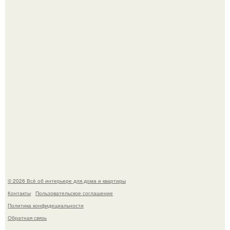
Двухкомнатная квартира в стиле сканди кинфолк и
мебелью 50-х годов в высотке на котельнической.
Кёнигсберг. Интерьер дома студенческого братства
"Германия".
© 2026 Всё об интерьере для дома и квартиры
Контакты
Пользовательское соглашение
Политика конфидециальности
Обратная связь