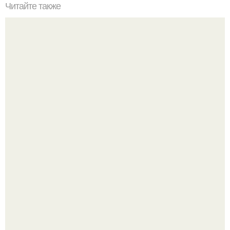
Читайте также
Как визуально "Приподнять" потолок: 10 дизайнерских
приемов.
Визуализация квартиры в ЖК "Булычев".