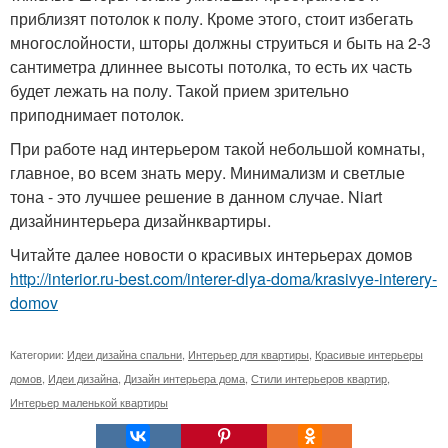
приблизят потолок к полу. Кроме этого, стоит избегать
многослойности, шторы должны струиться и быть на 2-3
сантиметра длиннее высоты потолка, то есть их часть
будет лежать на полу. Такой прием зрительно
приподнимает потолок.
При работе над интерьером такой небольшой комнаты,
главное, во всем знать меру. Минимализм и светлые
тона - это лучшее решение в данном случае. Niart
дизайнинтерьера дизайнквартиры.
Читайте далее новости о красивых интерьерах домов
http://interior.ru-best.com/interer-dlya-doma/krasivye-interery-
domov
Категории:
Идеи дизайна спальни
,
Интерьер для квартиры
,
Красивые интерьеры
домов
,
Идеи дизайна
,
Дизайн интерьера дома
,
Стили интерьеров квартир
,
Интерьер маленькой квартиры