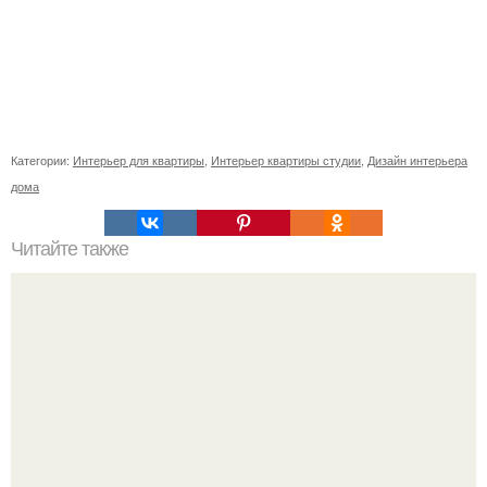
Категории:
Интерьер для квартиры
,
Интерьер квартиры студии
,
Дизайн интерьера
дома
Читайте также
Как правильно обрезать герань, чтобы она пышно цвела.