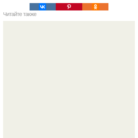
Читайте также
Советские мебельные стенки названия. Вещи века:
советские стенки 80-х.
Стильный ремонт в двушке - мечта реальностью стала!