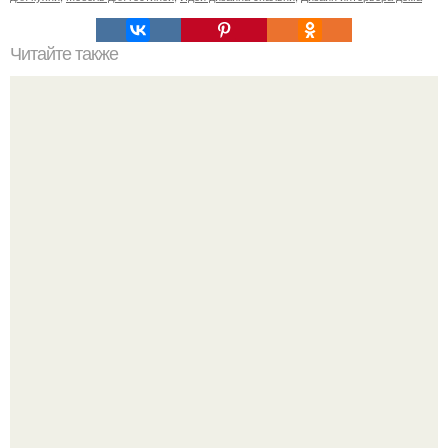
Читайте также
Можно ли сесть в тюрьму за кражу отельных тапочек?
Среди сосен. Этот дом словно вырос среди деревьев, и