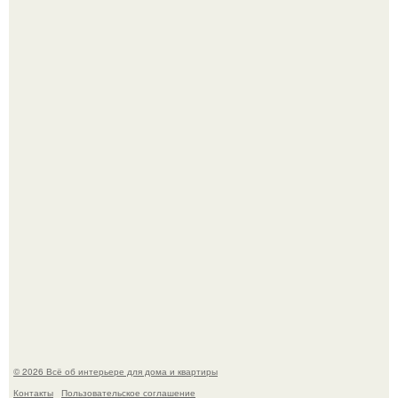
В Японии бесплатно раздают дома самураев - звучит как
план на новую жизнь.
Опишите интерьер кухни в 2-3 словах.
© 2026 Всё об интерьере для дома и квартиры
Контакты
Пользовательское соглашение