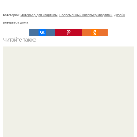
Категории:
Интерьер для квартиры
,
Современный интерьер квартиры
,
Дизайн
интерьера дома
Читайте также
В доме не держатся деньги, что делать. Приметы, чтобы
деньги водились