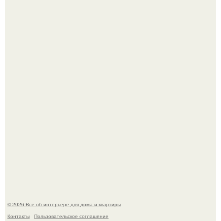
Детали решают всё: выход приянки чопры на показе Dior
обернулся шквалом критики из-за небрежного пошива.
Невеста без права выбора: как показ Samuel Cirnansck
2012 года превратил подиум в манифест против
принуждения.
© 2026 Всё об интерьере для дома и квартиры
Контакты
Пользовательское соглашение