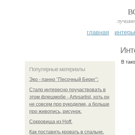
В
лучшие 
главная
интерь
Инт
В так
Популярные материалы
Эко - панно "Песочный Берег":
Стало интересно поучаствовать в
этом флешмобе - Artvsartist, хоть он
не совсем про рукоделие, а больше
про живопись, рисунок.
Сокровища из Hoff.
Как поставить кровать в спальне.