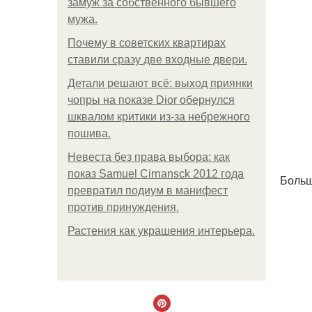
замуж за собственного бывшего
мужа.
Почему в советских квартирах
ставили сразу две входные двери.
Детали решают всё: выход приянки
чопры на показе Dior обернулся
шквалом критики из-за небрежного
пошива.
Невеста без права выбора: как
показ Samuel Cirnansck 2012 года
Больш
превратил подиум в манифест
против принуждения.
Растения как украшения интерьера.