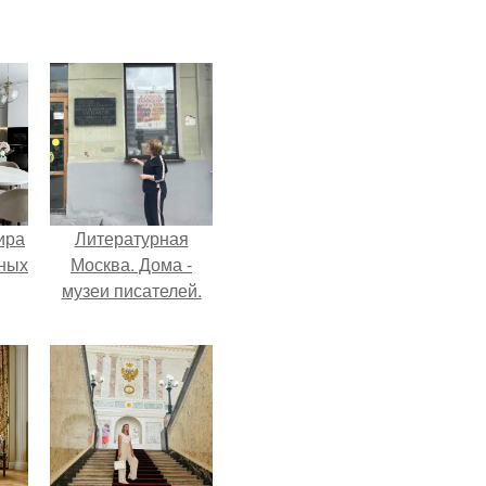
ира
Литературная
тных
Москва. Дома -
музеи писателей.