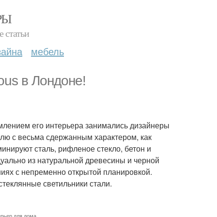
РЫ
е статьи
зайна
мебель
us в Лондоне!
млением его интерьера занимались дизайнеры
илю с весьма сдержанным характером, как
инируют сталь, рифленое стекло, бетон и
дуально из натуральной древесины и черной
ниях с непременно открытой планировкой.
теклянные светильники стали.
рьер для дома