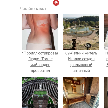
Читайте также
"Проиллюстрированные
69-Летний житель
Н
Люди": Томас
Италии создал
майландер
фальшивый
превратил
античный
солнечные ожоги в
амфитеатр и
п
арт - объект.
долгое время
в
успешно выдавал
его за настоящее
историческое
наследие.