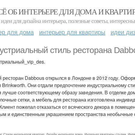
СЁ ОБ ИНТЕРЬЕРЕ ДЛЯ ДОМА И КВАРТИ
идеи для дизайна интерьера, полезные советы, интересны
ер для дома
интерьер для квартиры
идеи ди
устриальный стиль ресторана Dabbo
триальный_vip_des.
 ресторан Dabbous открылся в Лондоне в 2012 году. Офор
и Brinkworth. Они отдали предпочтение индустриальному ст
я лучше соответствующему образу заведения. В отделке дом
лочные сетки, а мебель для ресторана изготовлена индиви
 Клиент пожелал отказаться от всяческого декора в помеще
ым и единственным украшением пространства необычные с
и:
Стили интерьеров квартир
,
Дизайн интерьера дома
,
Интерьер квартиры студии
,
Инте