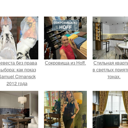
евеста без права
Сокровища из Hoff.
Стильная кварт
выбора: как показ
в светлых прия
Samuel Cirnansck
тонах.
2012 года
ревратил подиум
 манифест против
принуждения.