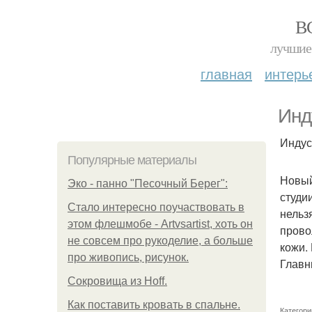
В
лучшие 
главная
интерь
Инд
Индус
Популярные материалы
Новый
Эко - панно "Песочный Берег":
студи
Стало интересно поучаствовать в
нельз
этом флешмобе - Artvsartist, хоть он
прово
не совсем про рукоделие, а больше
кожи.
про живопись, рисунок.
Главн
Сокровища из Hoff.
Как поставить кровать в спальне.
Категори