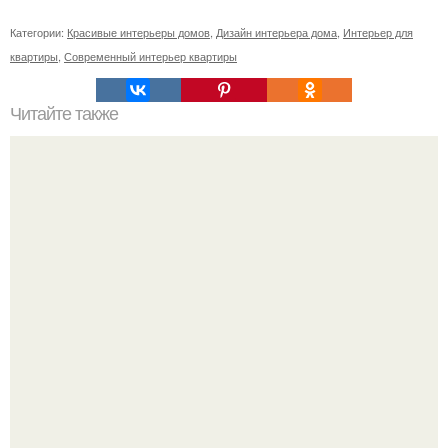
Категории:
Красивые интерьеры домов
,
Дизайн интерьера дома
,
Интерьер для
квартиры
,
Современный интерьер квартиры
Читайте также
Советские мебельные стенки названия. Вещи века:
советские стенки 80-х.