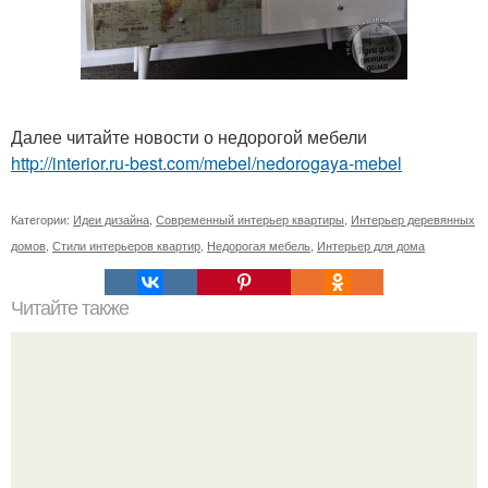
Далее читайте новости о недорогой мебели
http://interior.ru-best.com/mebel/nedorogaya-mebel
Категории:
Идеи дизайна
,
Современный интерьер квартиры
,
Интерьер деревянных
домов
,
Стили интерьеров квартир
,
Недорогая мебель
,
Интерьер для дома
Читайте также