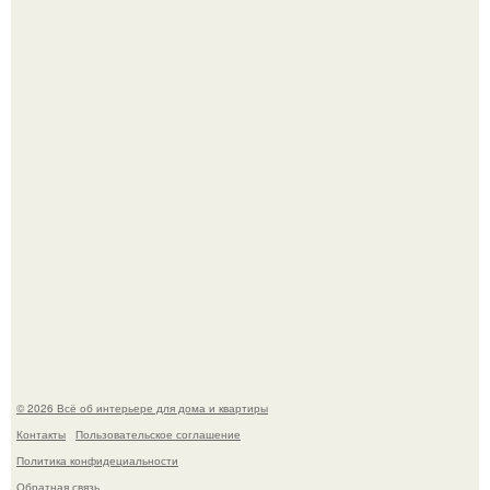
Дизайн малометражной студии 21, 1 м 2 (24, 9 м 2 с
балконом) в Краснодаре.
Среди сосен. Этот дом словно вырос среди деревьев, и
жизнь здесь течет в собственном ритме - спокойно, без
спешки и лишнего шума.
© 2026 Всё об интерьере для дома и квартиры
Контакты
Пользовательское соглашение
Политика конфидециальности
Обратная связь