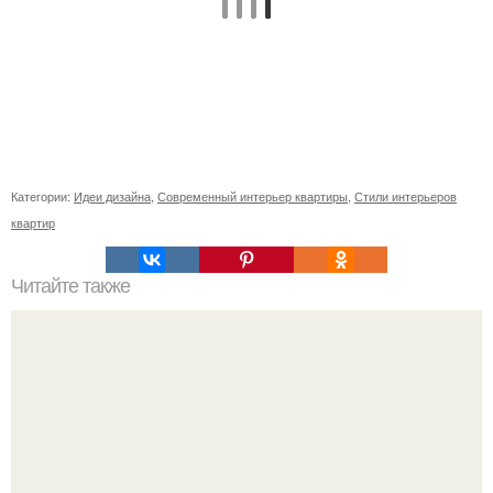
Категории:
Идеи дизайна
,
Современный интерьер квартиры
,
Стили интерьеров
квартир
Читайте также
В доме не держатся деньги, что делать. Приметы, чтобы