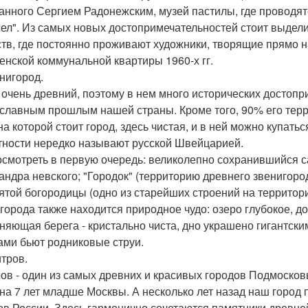
анного Сергием Радонежским, музей пастилы, где проводят
ел". Из самых новых достопримечательностей стоит выделит
ств, где постоянно проживают художники, творящие прямо н
енской коммунальной квартиры 1960-х гг.
енигород.
 очень древний, поэтому в нем много исторических достопр
славным прошлым нашей страны. Кроме того, 90% его терр
на которой стоит город, здесь чистая, и в ней можно купатьс
тности нередко называют русской Швейцарией.
осмотреть в первую очередь: великолепно сохранившийся 
андра невского; "Городок" (территорию древнего звенигород
ятой богородицы (одно из старейших строений на территори
города также находится природное чудо: озеро глубокое, до
няющая берега - кристально чиста, дно украшено гигантск
ами бьют родниковые струи.
итров.
ов - один из самых древних и красивых городов Подмосков
 на 7 лет младше Москвы. А несколько лет назад наш горо
ов России. Здесь гармонично сочетаются памятники древне