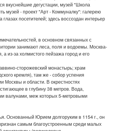
ся вкуснейшие дегустации, музей "Школа
ь музей - проект "Арт - Коммуналку": галерею
а глазах посетителей; здесь воссоздан интерьер
имечательностей, в основном связанных с
итории занимают леса, поля и водоемы. Москва-
я, а из-за холмистого пейзажа город и его
саввино-сторожевский монастырь; храм
ского кремля), там же - собор успения
и Москвы и области. В окрестностях
стигающее в глубину 38 метров. Вода,
ими валунами, меж которых 5-метровыми
ья. Основанный Юрием долгоруким в 1154 г., он
д признан самым благоустроенным среди малых
й архитектуры (великолепно