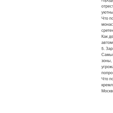
отрес
уютны
Что п
монас
срете
Как д
автом
5. Зар
Самый
зоны,
угрож
попро
Что п
кремл
Москв