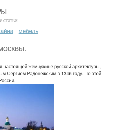
РЫ
е статьи
зайна
мебель
москвы.
ря настоящей жемчужине русской архитектуры,
тым Сергием Радонежским в 1345 году. По этой
России.