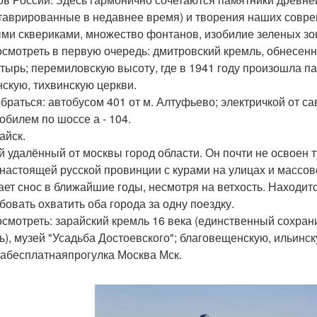
таврированные в недавнее время) и творения наших совре
ми сквериками, множество фонтанов, изобилие зеленых зо
осмотреть в первую очередь: дмитровский кремль, обнесен
тырь; перемиловскую высоту, где в 1941 году произошла па
нскую, тихвинскую церкви.
обраться: автобусом 401 от м. Алтуфьево; электричкой от са
обилем по шоссе а - 104.
айск.
 удалённый от москвы город области. Он почти не освоен 
 настоящей русской провинции с курами на улицах и массов
ает снос в ближайшие годы, несмотря на ветхость. Находит
бовать охватить оба города за одну поездку.
осмотреть: зарайский кремль 16 века (единственный сохра
ь), музей "Усадьба Достоевского"; благовещенскую, ильинск
абесплатнаяпрогулка Москва Мск.