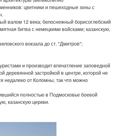
менников: цветники и пешеходные зоны с
н.
ный валом 12 века; белоснежный борисоглебский
мятная битва с немецкими войсками; казанскую,
веловского вокзала до ст. "Дмитров";
туристами и производит впечатление заповедной
ой деревянной застройкой в центре, которой не
ся недалеко от Коломны, так что можно
нившийся полностью в Подмосковье боевой
ую, казанскую церкви.