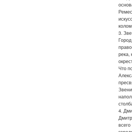
основ
Ремес
искус
колом
3. Зв
Город
право
река, 
окрес
Что п
Алекс
пресв
Звени
напол
столб
4. Дм
Дмитр
всего
город