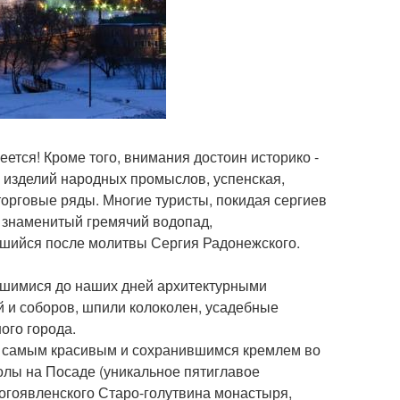
еется! Кроме того, внимания достоин историко -
 изделий народных промыслов, успенская,
торговые ряды. Многие туристы, покидая сергиев
а знаменитый гремячий водопад,
вшийся после молитвы Сергия Радонежского.
ившимися до наших дней архитектурными
й и соборов, шпили колоколен, усадебные
ого города.
ся самым красивым и сохранившимся кремлем во
олы на Посаде (уникальное пятиглавое
огоявленского Старо-голутвина монастыря,