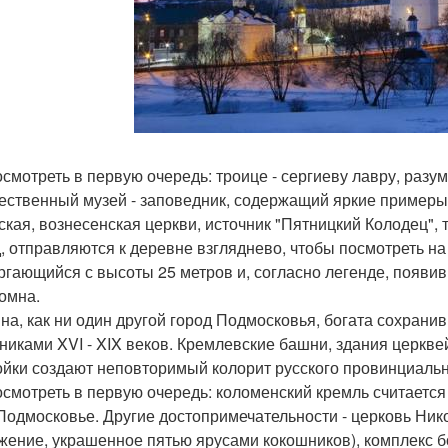
осмотреть в первую очередь: троице - сергиеву лавру, разум
ественный музей - заповедник, содержащий яркие примеры
ская, вознесенская церкви, источник "Пятницкий Колодец", 
, отправляются к деревне взгляднево, чтобы посмотреть н
ргающийся с высоты 25 метров и, согласно легенде, появи
ломна.
на, как ни один другой город Подмосковья, богата сохран
никами XVI - XIX веков. Кремлевские башни, здания церкве
ойки создают неповторимый колорит русского провинциальн
осмотреть в первую очередь: коломенский кремль считает
Подмосковье. Другие достопримечательности - церковь Ник
жение, украшенное пятью ярусами кокошников), комплекс б