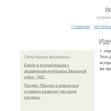
В
лучшие 
главная
интерь
Иде
1. се
Этот 
Популярные материалы
истор
Барби в коллаборации с
же пр
дизайнером интерьера Джоанной
гейнс - $35.
Паслён. Обычно в комнатных
условиях разводят два вида
паслена: