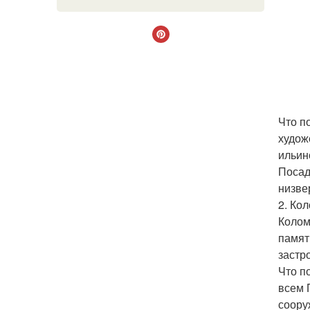
Что п
худож
ильин
Посад
низве
2. Ко
Колом
памят
застр
Что п
всем 
соору