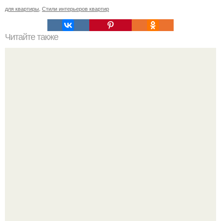
для квартиры
,
Стили интерьеров квартир
Читайте также
Сколько пеноблоков в 1 м2. Расчет количества
пеноблоков