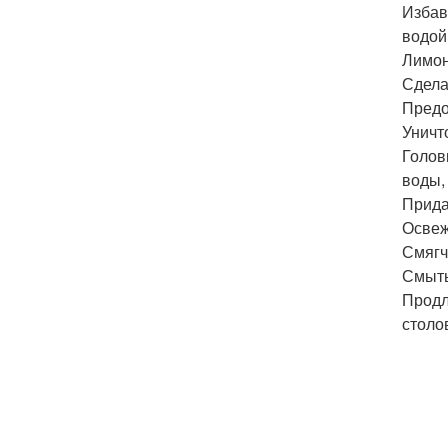
Избав
водой
Лимон
Сдела
Предо
Уничт
Голов
воды,
Прида
Освеж
Смягч
Смыть
Продл
столо