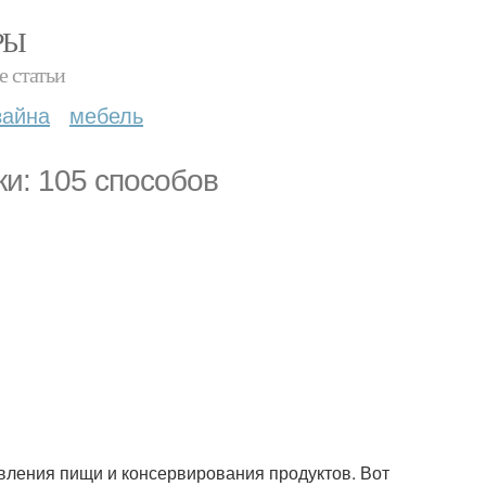
РЫ
е статьи
зайна
мебель
и: 105 способов
товления пищи и консервирования продуктов. Вот