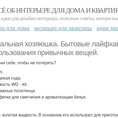
СЁ ОБ ИНТЕРЬЕРЕ ДЛЯ ДОМА И КВАРТИ
идеи для дизайна интерьера, полезные советы, интересны
ер для дома
интерьер для квартиры
идеи ди
альная хозяюшка. Бытовые лайфхак
ользования привычных вещей.
ни себе, чтобы не потерять?
ус.
щевая сода.
кость WD - 40.
мажные полотенца.
лфетки для смягчения и ароматизации белья.
 - золотая жидкость. В основном его используют для приго