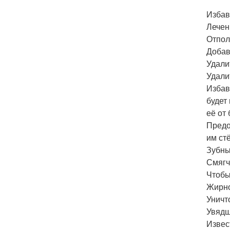
Избав
Лечен
Отпол
Добав
Удали
Удали
Избав
будет
её от
Предо
им ст
Зубны
Смягч
Чтобы
Жирно
Уничт
Увядш
Извес