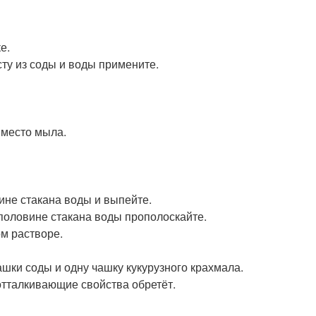
е.
сту из соды и воды примените.
вместо мыла.
ине стакана воды и выпейте.
 половине стакана воды прополоскайте.
м растворе.
шки соды и одну чашку кукурузного крахмала.
отталкивающие свойства обретёт.