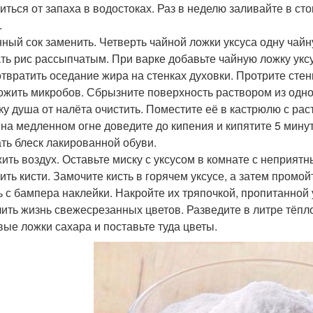
иться от запаха в водостоках. Раз в неделю заливайте в сто
.
ный сок заменить. Четверть чайной ложки уксуса одну чайн
ть рис рассыпчатым. При варке добавьте чайную ложку уксус
твратить оседание жира на стенках духовки. Протрите стен
ожить микробов. Сбрызните поверхность раствором из одной
ку душа от налёта очистить. Поместите её в кастрюлю с рас
 на медленном огне доведите до кипения и кипятите 5 минут
ть блеск лакированной обуви.
ить воздух. Оставьте миску с уксусом в комнате с неприятн
ить кисти. Замочите кисть в горячем уксусе, а затем промо
 с бампера наклейки. Накройте их тряпочкой, пропитанной 
ить жизнь свежесрезанных цветов. Разведите в литре тёпло
вые ложки сахара и поставьте туда цветы.