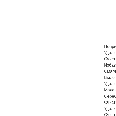
Непри
Удали
Очист
Избав
Смягч
Вылеч
Удали
Мален
Сереб
Очист
Удали
Очист