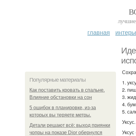
В
лучшие 
главная
интерь
Иде
исп
Сохра
Популярные материалы
1. укс
2. пи
Как поставить кровать в спальне.
3. жид
Влияние обстановки на сон
4. бу
5 ошибок в планировке, из-за
5. са
которых вы теряете метры.
Уксус.
Детали решают всё: выход приянки
Уксус
чопры на показе Dior обернулся