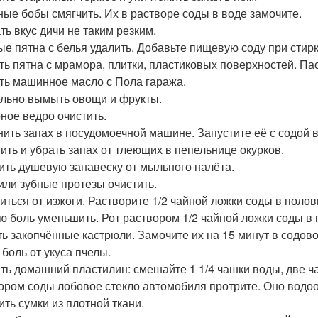
ые бобы смягчить. Их в растворе соды в воде замочите.
ть вкус дичи не таким резким.
е пятна с белья удалить. Добавьте пищевую соду при стирк
ть пятна с мрамора, плитки, пластиковых поверхностей. Па
ть машинное масло с Пола гаража.
льно вымыть овощи и фрукты.
ное ведро очистить.
нить запах в посудомоечной машине. Запустите её с содой 
ить и убрать запах от тлеющих в пепельнице окурков.
ить душевую занавеску от мыльного налёта.
или зубные протезы очистить.
иться от изжоги. Растворите 1/2 чайной ложки соды в полов
ю боль уменьшить. Рот раствором 1/2 чайной ложки соды в
ь закопчённые кастрюли. Замочите их на 15 минут в содово
 боль от укуса пчелы.
ть домашний пластилин: смешайте 1 1/4 чашки воды, две ча
ором соды лобовое стекло автомобиля протрите. Оно водо
ить сумки из плотной ткани.