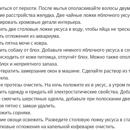
иться от перхоти. После мытья ополаскивайте волосы двум
ие расстройства желудка. Две чайные ложки яблочного уксу
ировать хромовые детали интерьера.
ить две столовые ложки уксуса в воду, чтобы яйца не треск
ть отложения из аквариума.
ть пятна мочи с ковра.
ить собаку от блох. Добавьте немного яблочного уксуса в со
 исходить от кожи питомца, отпугнёт блох. Можно также опо
 блох и неприятного запаха.
твратить замерзание окон в машине. Сделайте раствор из т
ёкла.
е протезы очистить. На ночь положите их в уксус, а утром п
ить одежду и придать ей электростатические свойства. Доба
 смягчить шерстяные одеяла, добавьте при полоскании две
е пятно с замши удалить.
ожить сорняки.
ие овощи освежить. Разведите столовую ложку уксуса в ст
тковые отложения на капельной кофеварке очистить.