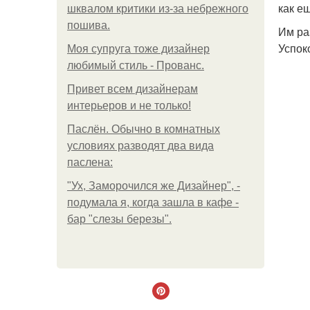
как е
шквалом критики из-за небрежного
пошива.
Им ра
Успок
Моя супруга тоже дизайнер
любимый стиль - Прованс.
Привет всем дизайнерам
интерьеров и не только!
Паслён. Обычно в комнатных
условиях разводят два вида
паслена:
"Ух, Заморочился же Дизайнер", -
подумала я, когда зашла в кафе -
бар "слезы березы".