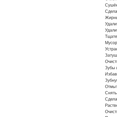
Сушён
Сдела
Жирны
Удали
Удали
Тщате
Мусор
Устра
Затуш
Очист
Зубы 
Избав
Зубну
Отмыт
Снять
Сдела
Раств
Очист