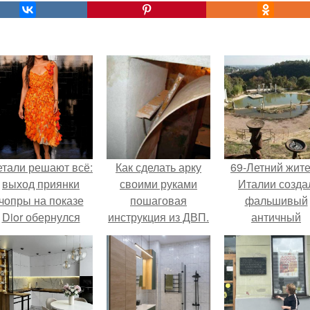
етали решают всё:
Как сделать арку
69-Летний жит
выход приянки
своими руками
Италии созда
чопры на показе
пошаговая
фальшивый
Dior обернулся
инструкция из ДВП.
античный
шквалом критики
Арка своими
амфитеатр и
из-за небрежного
руками из ДВП
долгое врем
пошива.
успешно выда
его за настоящ
историческо