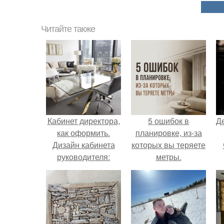
Читайте также
Кабинет директора,
5 ошибок в
Д
как оформить.
планировке, из-за
Дизайн кабинета
которых вы теряете
руководителя:
метры.
зонирование,
выбор декора,
модные тенденции