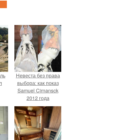
ель
Невеста без права
л
выбора: как показ
Samuel Cirnansck
2012 года
превратил подиум
я
в манифест против
вал
принуждения.
ее
е