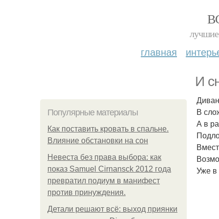
В
лучшие 
главная
интерь
И с
Диван
В сло
Популярные материалы
А в р
Как поставить кровать в спальне.
Подло
Влияние обстановки на сон
Вмест
Невеста без права выбора: как
Возмо
показ Samuel Cirnansck 2012 года
Уже в
превратил подиум в манифест
против принуждения.
Детали решают всё: выход приянки