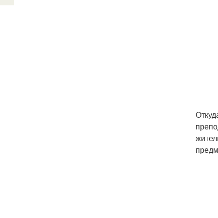
Откуд
препо
жител
предм