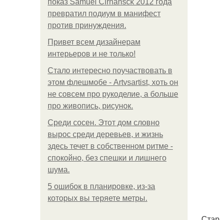
показ Samuel Cirnansck 2012 года
превратил подиум в манифест
против принуждения.
Привет всем дизайнерам
интерьеров и не только!
Стало интересно поучаствовать в
этом флешмобе - Artvsartist, хоть он
не совсем про рукоделие, а больше
про живопись, рисунок.
Среди сосен. Этот дом словно
вырос среди деревьев, и жизнь
здесь течет в собственном ритме -
спокойно, без спешки и лишнего
шума.
5 ошибок в планировке, из-за
которых вы теряете метры.
. Ста