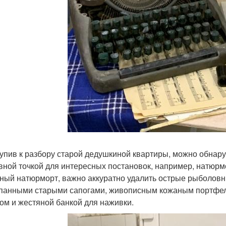
упив к разбору старой дедушкиной квартиры, можно обнар
вной точкой для интересных постановок, например, натюрм
ный натюрморт, важно аккуратно удалить острые рыболовн
панными старыми сапогами, живописным кожаным портфеле
ом и жестяной банкой для наживки.