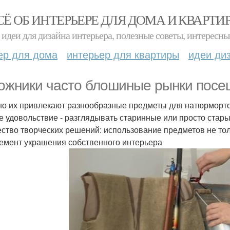
СЁ ОБ ИНТЕРЬЕРЕ ДЛЯ ДОМА И КВАРТИ
идеи для дизайна интерьера, полезные советы, интересны
ер для дома
интерьер для квартиры
идеи ди
ожники часто блошиные рынки посе
о их привлекают разнообразные предметы для натюрмортов
е удовольствие - разглядывать старинные или просто стар
ство творческих решений: использование предметов не толь
лемент украшения собственного интерьера