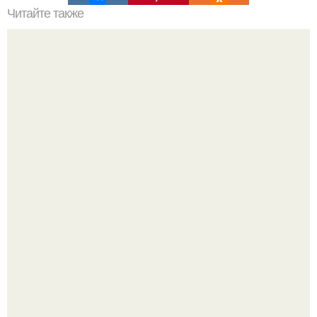
Читайте также
Плитка для печки в доме. Плитка для печи и камина -
какую выбрать и какой лучше обложить печь в доме.
В этом просторном пентхаусе с шестью спальнями
Александр Бирман живет со своей семьей.