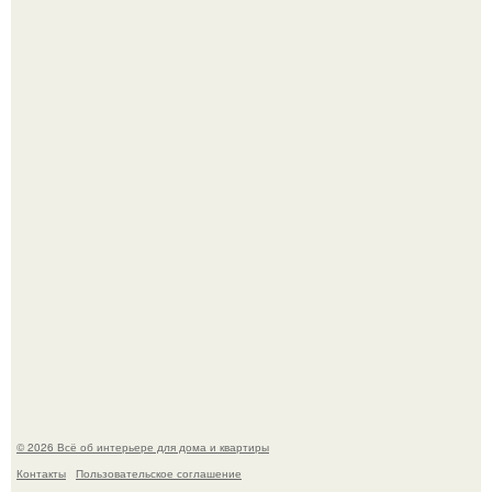
5 ошибок в планировке, из-за которых вы теряете метры.
"Проиллюстрированные Люди": Томас майландер
превратил солнечные ожоги в арт - объект.
© 2026 Всё об интерьере для дома и квартиры
Контакты
Пользовательское соглашение