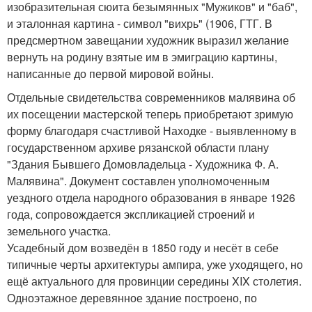
изобразительная сюита безымянных "Мужиков" и "баб",
и эталонная картина - символ "вихрь" (1906, ГТГ. В
предсмертном завещании художник выразил желание
вернуть на родину взятые им в эмиграцию картины,
написанные до первой мировой войны.
Отдельные свидетельства современников малявина об
их посещении мастерской теперь приобретают зримую
форму благодаря счастливой Находке - выявленному в
государственном архиве рязанской области плану
"Здания Бывшего Домовладельца - Художника Ф. А.
Малявина". Документ составлен уполномоченным
уездного отдела народного образования в январе 1926
года, сопровождается экспликацией строений и
земельного участка.
Усадебный дом возведён в 1850 году и несёт в себе
типичные черты архитектуры ампира, уже уходящего, но
ещё актуального для провинции середины XIX столетия.
Одноэтажное деревянное здание построено, по