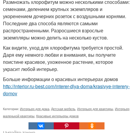
Размножать хлорофитум можно несколькими способами:
семенами, делением крупных экземпляров и
укоренением дочерних розеток с воздушными корнями.
Последние два способа являются самыми
распространенными. Разросшиеся взрослые
экземпляры можно делить на несколько кустов.
Как видите, уход для хлорофитума требуется простой.
Даря ему немного любви и внимания, вы получите
поистине красивое, ухоженное растение, которое
украсит любой интерьер.
Больше информации о красивых интерьерах домов
http://interior.ru-best.com/interer-dlya-doma/krasivye-interery-
domov
Категории:
Интерьер для дома
,
Детская мебель
,
Интерьер для квартиры
,
Интерьер
маленькой квартиры
,
Красивые интерьеры домов