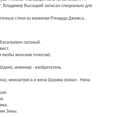
", Владимир Высоцкий записал специально для
нтичные стихи из книжечки Ричарда Джемса,
Васильевич грозный.
вист.
м якобы женским голосом).
урик), инженер - изобретатель.
а), киноактриса и жена Шурика (вокал - Нина
нши.
на.
ика.
ник Зины.