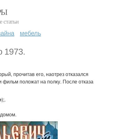
РЫ
е статьи
зайна
мебель
 1973.
рый, прочитав его, наотрез отказался
 и фильм положат на полку. После отказа
);.
вдомом.