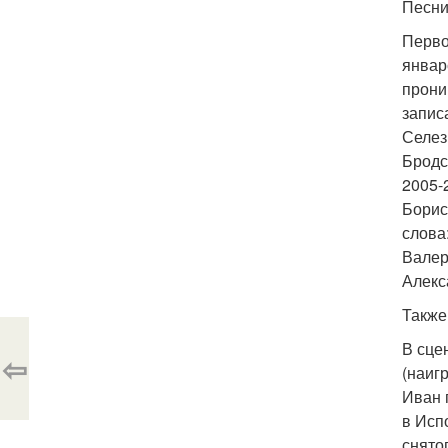
Песни
Перво
январ
прони
запис
Селез
Бродс
2005-
Борис
слова
Валер
Алекс
Также
В сце
⇦
(наиг
Иван 
в Исп
снято