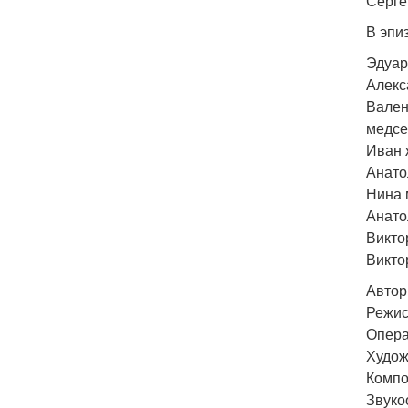
Серге
В эпи
Эдуар
Алекс
Вален
медсе
Иван 
Анато
Нина 
Анато
Викто
Викто
Автор
Режис
Опера
Худож
Компо
Звуко