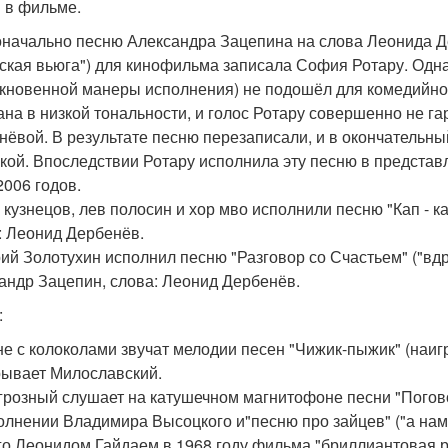
 в фильме.
начально песню Александра Зацепина на слова Леонида Де
ская вьюга") для кинофильма записала София Ротару. Однак
кновенной манеры исполнения) не подошёл для комедийног
ана в низкой тональности, и голос Ротару совершенно не 
нёвой. В результате песню перезаписали, и в окончатель
кой. Впоследствии Ротару исполнила эту песню в предста
2006 годов.
 кузнецов, лев полосин и хор мво исполнили песню "Кап - ка
: Леонид Дербенёв.
ий Золотухин исполнил песню "Разговор со Счастьем" ("вдруг
андр Зацепин, слова: Леонид Дербенёв.
:
не с колоколами звучат мелодии песен "Чижик-пыжик" (наи
рывает Милославский.
грозный слушает на катушечном магнитофоне песни "Погов
олнении Владимира Высоцкого и"песню про зайцев" ("а нам
го Леонидом Гайдаем в 1968 году фильма "бриллиантовая р