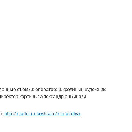
ованные съёмки: оператор: и. фелицын художник:
 директор картины: Александр ашкинази
сь
http://interior.ru-best.com/interer-dlya-