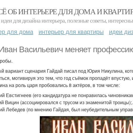
СЁ ОБ ИНТЕРЬЕРЕ ДЛЯ ДОМА И КВАРТИ
идеи для дизайна интерьера, полезные советы, интересны
ер для дома
интерьер для квартиры
идеи ди
Иван Васильевич меняет профессию
робы.
й вариант сценария Гайдай писал под Юрия Никулина, кото
ться, мотивируя это тем, что год съёмок пропадёт впустую,
ина на роль царя пробовались 8 актёров, в том числе:
ий Евстигнеев (его кандидатура не понравилась чиновникам
ий Вицин (ассоциировался с трусом из знаменитой троицы);.
ий Лебедев (по мнению Гайдая, был неубедительным упра