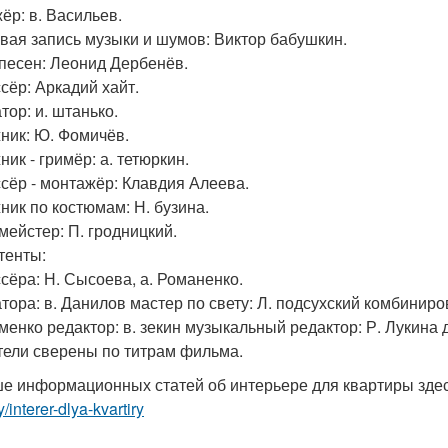
ёр: в. Васильев.
вая запись музыки и шумов: Виктор бабушкин.
 песен: Леонид Дербенёв.
сёр: Аркадий хайт.
тор: и. штанько.
ник: Ю. Фомичёв.
ик - гримёр: а. тетюркин.
сёр - монтажёр: Клавдия Алеева.
ник по костюмам: Н. бузина.
мейстер: П. гродницкий.
тенты:
сёра: Н. Сысоева, а. Романенко.
тора: в. Данилов мастер по свету: Л. подсухский комбинир
именко редактор: в. зекин музыкальный редактор: Р. Лукина
тели сверены по титрам фильма.
е информационных статей об интерьере для квартиры зде
y/interer-dlya-kvartiry