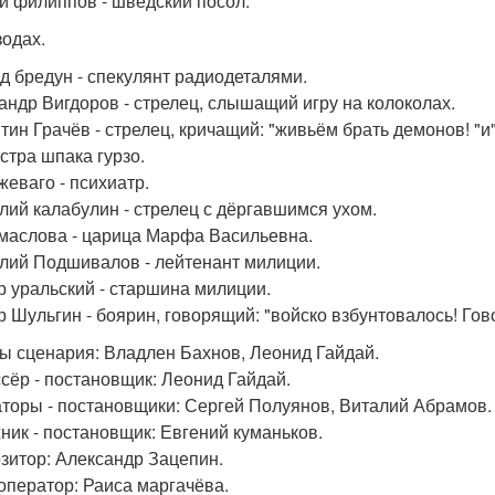
й филиппов - шведский посол.
зодах.
д бредун - спекулянт радиодеталями.
андр Вигдоров - стрелец, слышащий игру на колоколах.
тин Грачёв - стрелец, кричащий: "живьём брать демонов! "
стра шпака гурзо.
жеваго - психиатр.
лий калабулин - стрелец с дёргавшимся ухом.
маслова - царица Марфа Васильевна.
лий Подшивалов - лейтенант милиции.
р уральский - старшина милиции.
р Шульгин - боярин, говорящий: "войско взбунтовалось! Гов
ы сценария: Владлен Бахнов, Леонид Гайдай.
сёр - постановщик: Леонид Гайдай.
торы - постановщики: Сергей Полуянов, Виталий Абрамов.
ник - постановщик: Евгений куманьков.
зитор: Александр Зацепин.
оператор: Раиса маргачёва.