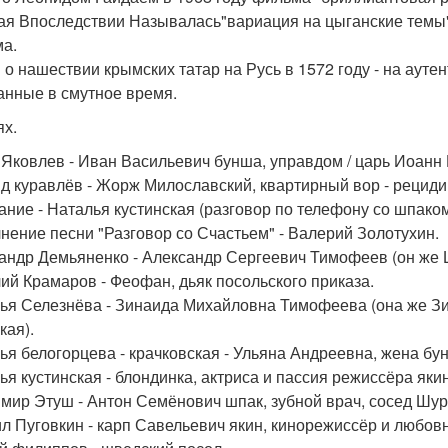
ая Впоследствии Называлась"вариация на цыганские темы
а.
 о нашествии крымских татар на Русь в 1572 году - на ауте
анные в смутное время.
ях.
Яковлев - Иван Васильевич бунша, управдом / царь Иоанн 
д куравлёв - Жорж Милославский, квартирный вор - рециди
ание - Наталья кустинская (разговор по телефону со шпако
нение песни "Разговор со Счастьем" - Валерий Золотухин.
андр Демьяненко - Александр Сергеевич Тимофеев (он же Ш
ий Крамаров - Феофан, дьяк посольского приказа.
ья Селезнёва - Зинаида Михайловна Тимофеева (она же Зин
кая).
ья белогорцева - крачковская - Ульяна Андреевна, жена бу
ья кустинская - блондинка, актриса и пассия режиссёра яки
мир Этуш - Антон Семёнович шпак, зубной врач, сосед Шур
л Пуговкин - карп Савельевич якин, кинорежиссёр и любов