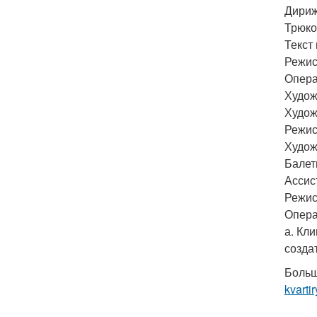
Дириж
Трюко
Текст
Режис
Опера
Худож
Художн
Режис
Худож
Балет
Ассис
Режис
Опера
а. Кл
созда
Больш
kvartir