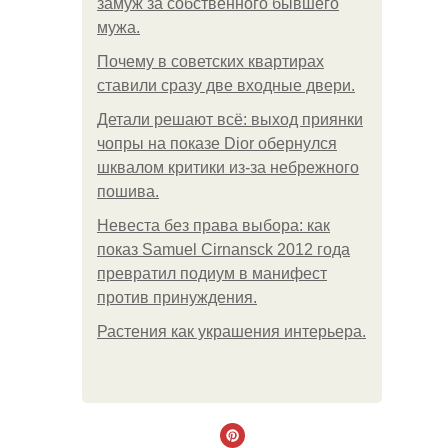
замуж за собственного бывшего
мужа.
Почему в советских квартирах
ставили сразу две входные двери.
Детали решают всё: выход приянки
чопры на показе Dior обернулся
шквалом критики из-за небрежного
пошива.
Невеста без права выбора: как
показ Samuel Cirnansck 2012 года
превратил подиум в манифест
против принуждения.
Растения как украшения интерьера.