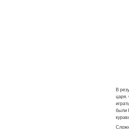
В рез
царя.
играт
были 
курав
Сложн