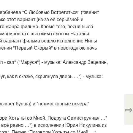
рбенёва "С Любовью Встретиться" ("звенит
о этот вариант (из-за её серьёзной и
о жанра фильма. Кроме того, песня была
гармонировал с высоким голосом Натальи
ный вариант фильма вошло исполнение Нины
влении "Первый Скорый" в новогоднюю ночь
п - кап" ("Маруся") - музыка: Александр Зацепин,
, как в сказке, скрипнула дверь …") - музыка:
грывает бунша) и "подмосковные вечера"
⇨
ори Хоть ты со Мной, Подруга Семиструнная …"
 всё равно …") в исполнении Юрия Никулина из
ука". Песню "Поговори Хоть ты со Мной …",