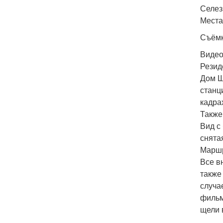
Селез
Места
Съёмк
Видео
Резид
Дом Ш
станц
кадра
Также
Вид с
снята
Маршр
Все в
также
случа
фильм
щели 