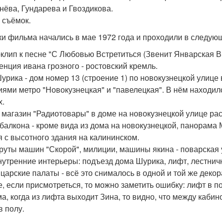
нёва, Гундарева и Гвоздикова.
 съёмок.
и фильма начались в мае 1972 года и проходили в следующ
клип к песне "С Любовью Встретиться (Звенит Январская Вь
енция ивана грозного - ростовский кремль.
урика - дом номер 13 (строение 1) по новокузнецкой улиц
иями метро "Новокузнецкая" и "павелецкая". В нём находилс
х.
 магазин "Радиотовары" в доме на новокузнецкой улице ра
 балкона - кроме вида из дома на новокузнецкой, панорама 
я с высотного здания на калининском.
уты машин "Скорой", милиции, машины якина - поварская у
нутренние интерьеры: подъезд дома Шурика, лифт, лестнич
 царские палаты - всё это снималось в одной и той же деко
е, если присмотреться, то можно заметить ошибку: лифт в 
а, когда из лифта выходит Зина, то видно, что между каби
в полу.