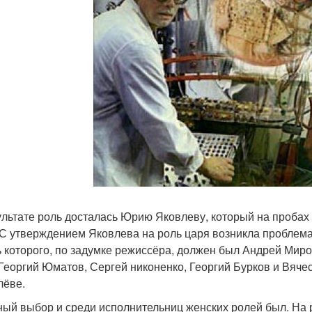
ультате роль досталась Юрию Яковлеву, который на пробах 
 С утверждением Яковлева на роль царя возникла проблем
ь которого, по задумке режиссёра, должен был Андрей Мир
Георгий Юматов, Сергей никоненко, Георгий Бурков и Вяче
лёве.
ый выбор и среди исполнительниц женских ролей был. На р