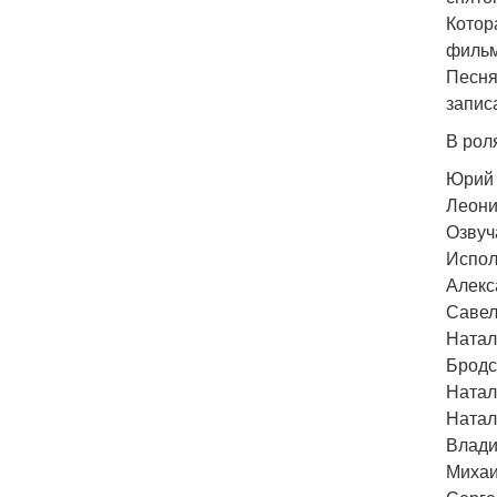
Котор
фильм
Песня
запис
В рол
Юрий 
Леони
Озвуч
Испол
Алекс
Савел
Натал
Бродс
Натал
Натал
Влади
Михаи