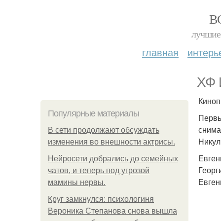
В
лучшие 
главная
интерь
ХФ 
Киноп
Популярные материалы
Первы
снима
В сети продолжают обсуждать
Никул
изменения во внешности актрисы.
Евген
Нейросети добрались до семейных
Георг
чатов, и теперь под угрозой
Евген
мамины нервы.
Круг замкнулся: психологиня
Вероника Степанова снова вышла