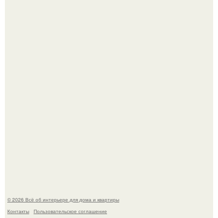
Сокровища из Hoff.
Эко - панно "Песочный Берег":
© 2026 Всё об интерьере для дома и квартиры
Контакты
Пользовательское соглашение