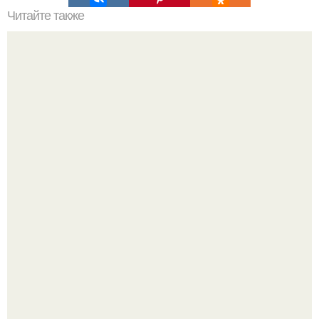
Читайте также
Дизайн коммуналки. Практичный и оригинальный дизайн
комнаты в КОММУНАЛКЕ.
Культурный код. Можно сделать красивый интерьер
практически где угодно.