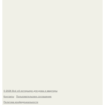
В Японии бесплатно раздают дома самураев - звучит как
план на новую жизнь.
"Ух, Заморочился же Дизайнер", - подумала я, когда
зашла в кафе - бар "слезы березы".
© 2026 Всё об интерьере для дома и квартиры
Контакты
Пользовательское соглашение
Политика конфидециальности