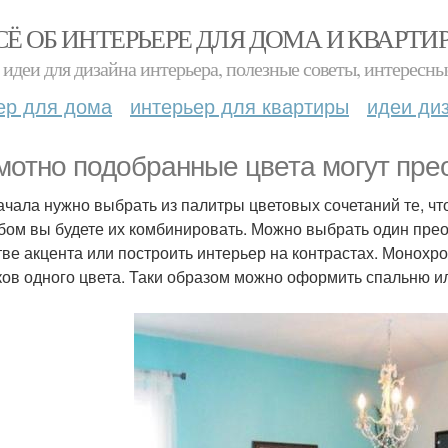
СЁ ОБ ИНТЕРЬЕРЕ ДЛЯ ДОМА И КВАРТИ
идеи для дизайна интерьера, полезные советы, интересны
ер для дома
интерьер для квартиры
идеи ди
мотно подобранные цвета могут прео
ачала нужно выбрать из палитры цветовых сочетаний те, чт
бом вы будете их комбинировать. Можно выбрать один прео
тве акцента или построить интерьер на контрастах. Монохр
ков одного цвета. Таки образом можно оформить спальню и