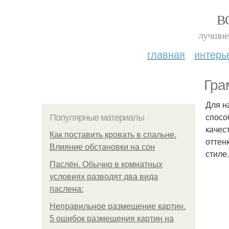
В
лучшие 
главная
интерь
Гра
Для н
спосо
Популярные материалы
качес
Как поставить кровать в спальне.
оттен
Влияние обстановки на сон
стиле.
Паслён. Обычно в комнатных
условиях разводят два вида
паслена:
Неправильное размещение картин.
5 ошибок размещения картин на