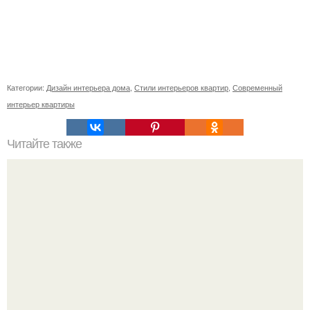
Категории:
Дизайн интерьера дома
,
Стили интерьеров квартир
,
Современный
интерьер квартиры
Читайте также
Сколько сохнут обои на флизелиновой основе после
поклейки. Когда высохнет клей?