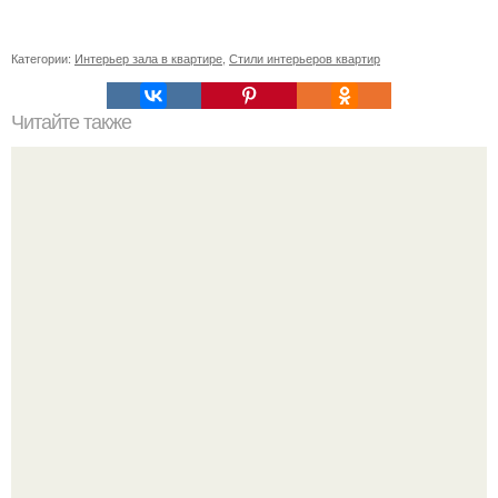
Категории:
Интерьер зала в квартире
,
Стили интерьеров квартир
Читайте также
Красивый ламбрекен на кухню.