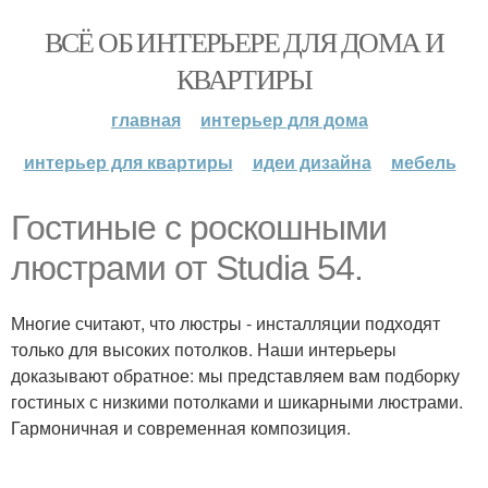
ВСЁ ОБ ИНТЕРЬЕРЕ ДЛЯ ДОМА И
КВАРТИРЫ
главная
интерьер для дома
интерьер для квартиры
идеи дизайна
мебель
Гостиные с роскошными
люстрами от Studia 54.
Многие считают, что люстры - инсталляции подходят
только для высоких потолков. Наши интерьеры
доказывают обратное: мы представляем вам подборку
гостиных с низкими потолками и шикарными люстрами.
Гармоничная и современная композиция.