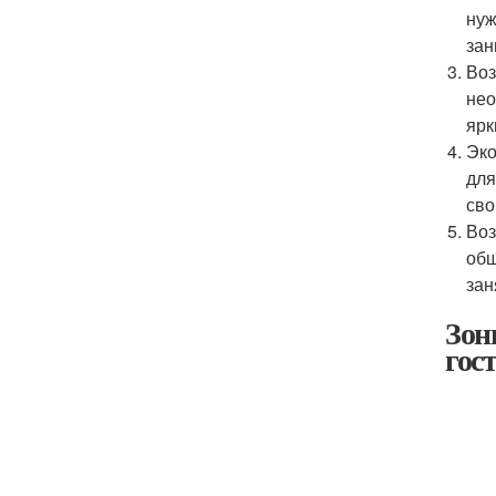
нуж
зан
Воз
нео
ярк
Эко
для
сво
Воз
общ
зан
Зон
гос