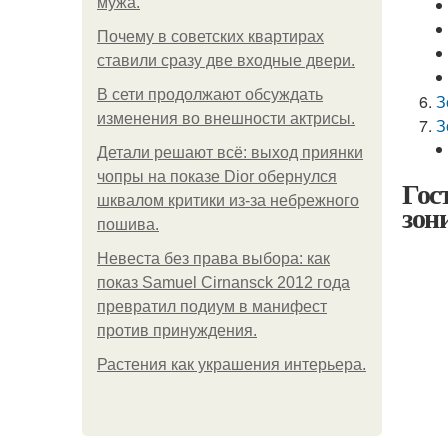
мужа.
Почему в советских квартирах
ставили сразу две входные двери.
В сети продолжают обсуждать
З
изменения во внешности актрисы.
З
Детали решают всё: выход приянки
чопры на показе Dior обернулся
Гос
шквалом критики из-за небрежного
зон
пошива.
Невеста без права выбора: как
показ Samuel Cirnansck 2012 года
превратил подиум в манифест
против принуждения.
Растения как украшения интерьера.