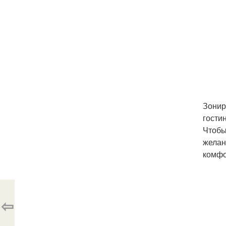
Зонир
гости
Чтобы
желан
комфо
⇦