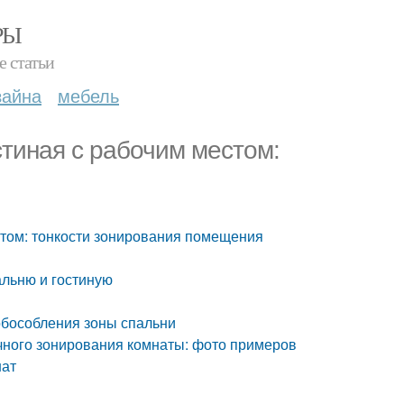
РЫ
е статьи
зайна
мебель
стиная с рабочим местом:
стом: тонкости зонирования помещения
льню и гостиную
обособления зоны спальни
чного зонирования комнаты: фото примеров
нат