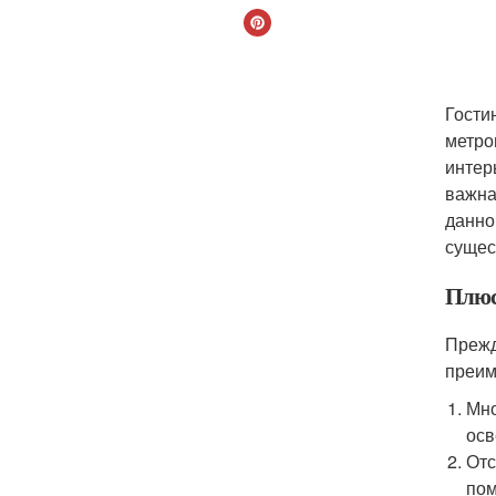
Гости
метро
интер
важна
данно
сущес
Плюс
Прежд
преим
Мно
осв
Отс
пом