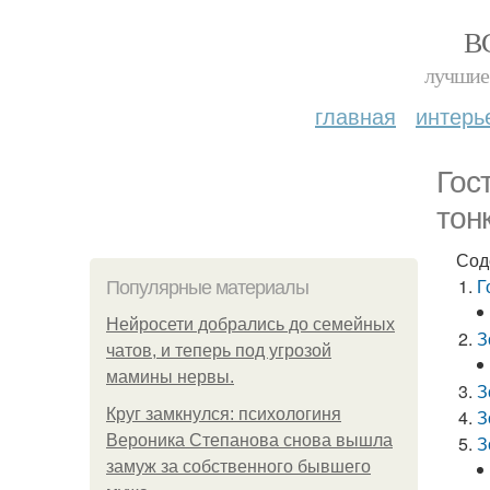
В
лучшие 
главная
интерь
Гос
тон
Сод
Г
Популярные материалы
Нейросети добрались до семейных
З
чатов, и теперь под угрозой
мамины нервы.
З
Круг замкнулся: психологиня
З
Вероника Степанова снова вышла
З
замуж за собственного бывшего