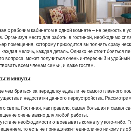
ная с рабочим кабинетом в одной комнате – не редкость в
в. Организуя место для работы в гостиной, необходимо спл
ьер помещения, которому приходится выполнять сразу неско
 каждая мелочь, каждая деталь. Однако не стоит бояться п
го вопроса, может получиться очень интересный и удобный 
твовать всем членам семьи, и даже гостям.
ы и минусы
е чем браться за переделку едва ли не самого главного по
ущества и недостатки данного переустройства. Рассмотри
го света. Гостиная, как правило, самая большая и самая св
ещение очень важно для любой работы.
утствие необходимости отвоевывать комнату у кого-либо. 
ещением, то есть не принадлежит единолично никому из оби