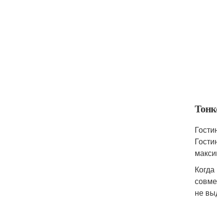
Тонк
Гости
Гости
макси
Когда
совме
не вы