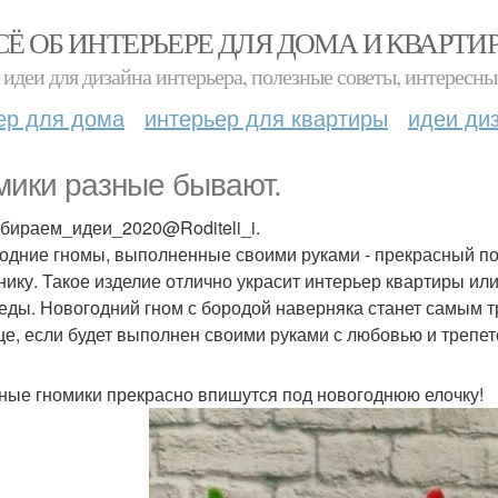
СЁ ОБ ИНТЕРЬЕРЕ ДЛЯ ДОМА И КВАРТИ
идеи для дизайна интерьера, полезные советы, интересны
ер для дома
интерьер для квартиры
идеи ди
мики разные бывают.
бираем_идеи_2020@Roditeli_i.
одние гномы, выполненные своими руками - прекрасный под
нику. Такое изделие отлично украсит интерьер квартиры ил
еды. Новогодний гном с бородой наверняка станет самым 
е, если будет выполнен своими руками с любовью и трепет
ные гномики прекрасно впишутся под новогоднюю елочку!