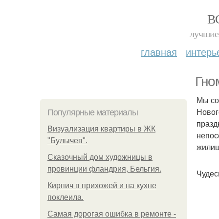
В
лучшие 
главная
интерь
Гно
Мы со
Новог
Популярные материалы
празд
Визуализация квартиры в ЖК
непос
"Булычев".
жилищ
Сказочный дом художницы в
провинции фландрия, Бельгия.
Чудес
Кирпич в прихожей и на кухне
поклеила.
Самая дорогая ошибка в ремонте -